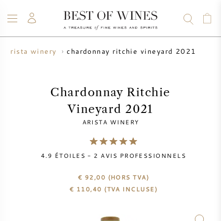
chardonnay ritchie vineyard 2021
arista winery
VIN
CHAMPAGNE
WHISKY
RHUM
SPIRITUEUX
VENTE
BLOG
À PROPOS
Chardonnay Ritchie
Vineyard 2021
TOUS LES VINS
TOUS LES CHAMPAGNES
VENTE DE VIN
ARISTA WINERY
NOUVEAUTÉS
VENTE DE WHISKY
4.9
ÉTOILES -
2
AVIS PROFESSIONNELS
PRODUCTEUR DE VIN
PRÉVENTE
KRUG
€ 92,00
(HORS TVA)
€
110,40
(TVA INCLUSE)
TABLEAU DES MILLESIMES
BORDEAUX EN PRIMEUR
BOLLINGER
PRÉVENTE