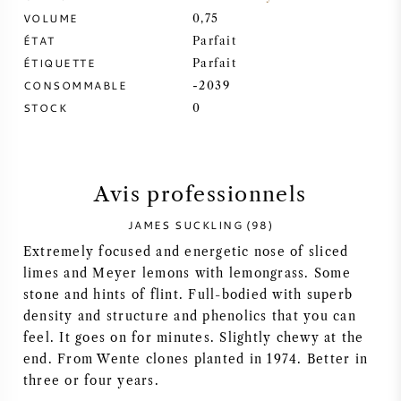
VOLUME
0,75
SYRAH / SHIRAZ
ÉTAT
Parfait
ÉTIQUETTE
Parfait
RIESLING
CONSOMMABLE
-2039
STOCK
0
CÉPAGES
Avis professionnels
JAMES SUCKLING (98)
VIN FRANÇAIS
Extremely focused and energetic nose of sliced
limes and Meyer lemons with lemongrass. Some
VIN ITALIEN
stone and hints of flint. Full-bodied with superb
density and structure and phenolics that you can
VIN ESPAGNOL
feel. It goes on for minutes. Slightly chewy at the
end. From Wente clones planted in 1974. Better in
VIN ALLEMAND
three or four years.