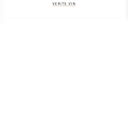
VERITE VIN
CALCULER LES FRAIS DE TRANSPORT
PAYS