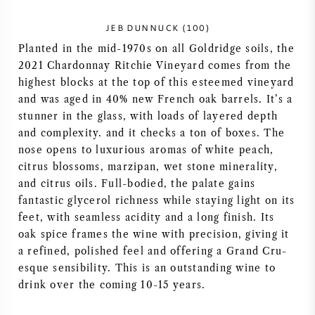
VIN AMÉRICAIN
JEB DUNNUCK (100)
Planted in the mid-1970s on all Goldridge soils, the
VIN AUTRICHIEN
2021 Chardonnay Ritchie Vineyard comes from the
highest blocks at the top of this esteemed vineyard
VIN PORTUGAIS
and was aged in 40% new French oak barrels. It’s a
stunner in the glass, with loads of layered depth
TOUT LES PAYS
and complexity. and it checks a ton of boxes. The
nose opens to luxurious aromas of white peach,
citrus blossoms, marzipan, wet stone minerality,
and citrus oils. Full-bodied, the palate gains
fantastic glycerol richness while staying light on its
feet, with seamless acidity and a long finish. Its
BORDEAUX
oak spice frames the wine with precision, giving it
a refined, polished feel and offering a Grand Cru-
BOURGOGNE
esque sensibility. This is an outstanding wine to
drink over the coming 10-15 years.
TOSCANE