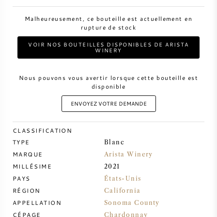
Malheureusement, ce bouteille est actuellement en
VIN DOUX
rupture de stock
VOIR NOS BOUTEILLES DISPONIBLES DE ARISTA
PORTO
WINERY
Nous pouvons vous avertir lorsque cette bouteille est
disponible
ENVOYEZ VOTRE DEMANDE
CABERNET SAUVIGNON
CLASSIFICATION
PINOT NOIR
TYPE
Blanc
MARQUE
Arista Winery
CHARDONNAY
MILLÉSIME
2021
PAYS
États-Unis
MERLOT
RÉGION
California
APPELLATION
Sonoma County
SAUVIGNON BLANC
CÉPAGE
Chardonnay