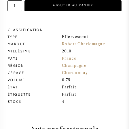
AJOUTER AU PANIER
VIN DOUX
PORTO
CLASSIFICATION
TYPE
Effervescent
MARQUE
Robert Charlemagne
MILLÉSIME
2010
PAYS
France
CABERNET SAUVIGNON
RÉGION
Champagne
CÉPAGE
Chardonnay
PINOT NOIR
VOLUME
0,75
ÉTAT
Parfait
CHARDONNAY
ÉTIQUETTE
Parfait
STOCK
4
MERLOT
SAUVIGNON BLANC