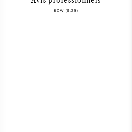
Avis professionnels
SYRAH / SHIRAZ
BOW (8.25)
RIESLING
CÉPAGES
VIN FRANÇAIS
VIN ITALIEN
VIN ESPAGNOL
VIN ALLEMAND