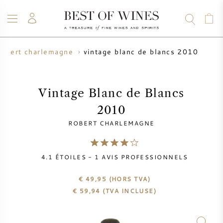
vintage blanc de blancs 2010
robert charlemagne
VIN
CHAMPAGNE
WHISKY
RHUM
SPIRITUEUX
VENTE
BLOG
À PROPOS
Vintage Blanc de Blancs
2010
TOUS LES VINS
TOUS LES CHAMPAGNES
VENTE DE VIN
ROBERT CHARLEMAGNE
NOUVEAUTÉS
VENTE DE WHISKY
4.1
ÉTOILES -
1
AVIS PROFESSIONNELS
PRODUCTEUR DE VIN
PRÉVENTE
KRUG
€ 49,95
(HORS TVA)
€
59,94
(TVA INCLUSE)
TABLEAU DES MILLESIMES
BORDEAUX EN PRIMEUR
BOLLINGER
PRÉVENTE