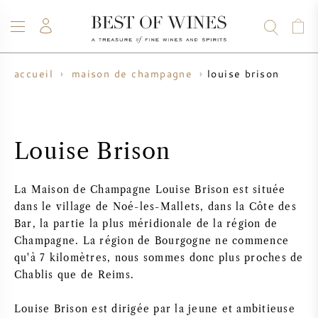
louise brison
accueil
maison de champagne
VIN
CHAMPAGNE
WHISKY
RHUM
SPIRITUEUX
VENTE
BLOG
À PROPOS
Louise Brison
TOUS LES VINS
TOUS LES CHAMPAGNES
VENTE DE VIN
La Maison de Champagne Louise Brison est située
NOUVEAUTÉS
VENTE DE WHISKY
dans le village de Noé-les-Mallets, dans la Côte des
Bar, la partie la plus méridionale de la région de
PRODUCTEUR DE VIN
PRÉVENTE
Champagne. La région de Bourgogne ne commence
KRUG
qu'à 7 kilomètres, nous sommes donc plus proches de
Chablis que de Reims.
TABLEAU DES MILLESIMES
BORDEAUX EN PRIMEUR
BOLLINGER
Louise Brison est dirigée par la jeune et ambitieuse
PRÉVENTE