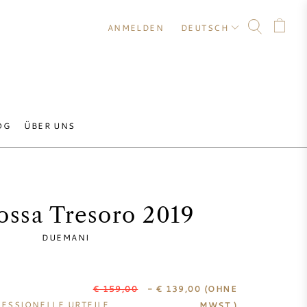
ANMELDEN
DEUTSCH
OG
ÜBER UNS
ossa Tresoro 2019
DUEMANI
€ 159,00
- € 139,00
(OHNE
ESSIONELLE URTEILE
MWST.)