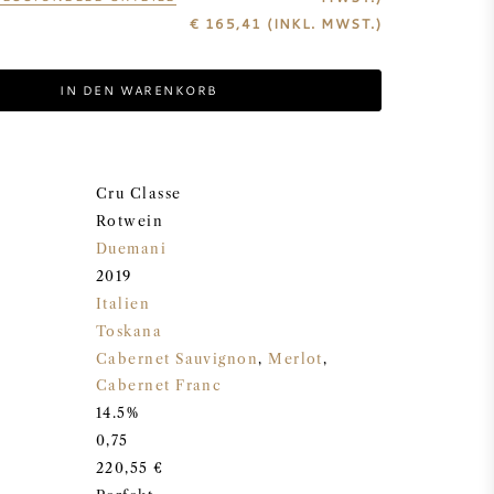
€
165,41
(INKL. MWST.)
IN DEN WARENKORB
Cru Classe
Rotwein
Duemani
2019
Italien
Toskana
Cabernet Sauvignon
,
Merlot
,
Cabernet Franc
14.5%
0,75
220,55 €