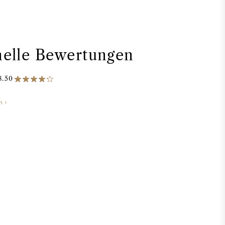
nelle Bewertungen
8.50
n ›