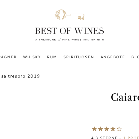
PAGNER
WHISKY
RUM
SPIRITUOSEN
ANGEBOTE
BL
ssa tresoro 2019
Caiar
4.3
STERNE -
1
PROF