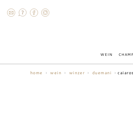
AGRAM
WEIN
CHAM
caiaro
home
wein
winzer
duemani