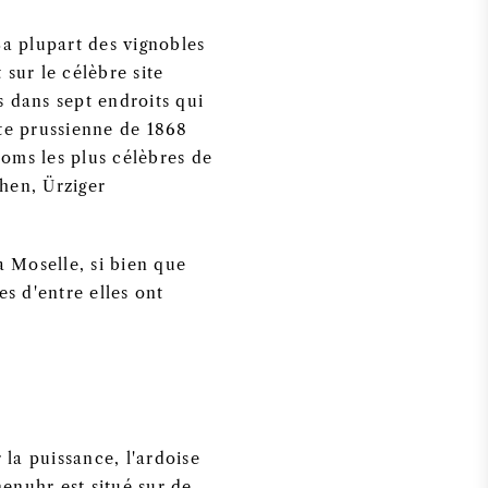
La plupart des vignobles
sur le célèbre site
s dans sept endroits qui
te prussienne de 1868
noms les plus célèbres de
hen, Ürziger
la Moselle, si bien que
s d'entre elles ont
 la puissance, l'ardoise
nenuhr est situé sur de