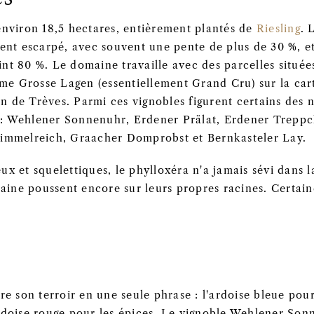
nviron 18,5 hectares, entièrement plantés de
Riesling
. 
nt escarpé, avec souvent une pente de plus de 30 %, et 
eint 80 %. Le domaine travaille avec des parcelles située
mme Grosse Lagen (essentiellement Grand Cru) sur la car
on de Trèves. Parmi ces vignobles figurent certains des 
e : Wehlener Sonnenuhr, Erdener Prälat, Erdener Treppc
immelreich, Graacher Domprobst et Bernkasteler Lay.
eux et squelettiques, le phylloxéra n'a jamais sévi dans 
aine poussent encore sur leurs propres racines. Certaine
e son terroir en une seule phrase : l'ardoise bleue pour
'ardoise rouge pour les épices. Le vignoble Wehlener Son