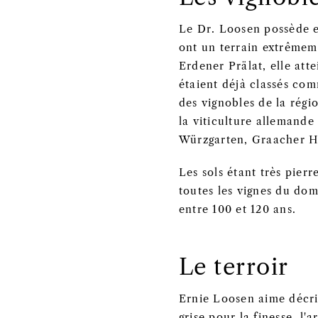
Le Dr. Loosen possède e
ont un terrain extrêmeme
Erdener Prälat, elle att
étaient déjà classés co
des vignobles de la régi
la viticulture allemand
Würzgarten, Graacher H
Les sols étant très pierr
toutes les vignes du dom
entre 100 et 120 ans.
Le terroir
Ernie Loosen aime décrir
grise pour la finesse, l