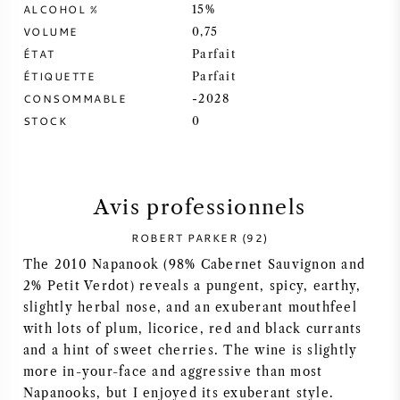
ALCOHOL %
15%
VOLUME
SYRAH / SHIRAZ
0,75
ÉTAT
Parfait
ÉTIQUETTE
Parfait
RIESLING
CONSOMMABLE
-2028
STOCK
0
CÉPAGES
Avis professionnels
VIN FRANÇAIS
ROBERT PARKER (92)
The 2010 Napanook (98% Cabernet Sauvignon and
VIN ITALIEN
2% Petit Verdot) reveals a pungent, spicy, earthy,
slightly herbal nose, and an exuberant mouthfeel
with lots of plum, licorice, red and black currants
VIN ESPAGNOL
and a hint of sweet cherries. The wine is slightly
more in-your-face and aggressive than most
VIN ALLEMAND
Napanooks, but I enjoyed its exuberant style.