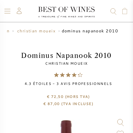
dominus napanook 2010
 vin
christian moueix
VIN
CHAMPAGNE
WHISKY
RHUM
SPIRITUEUX
VENTE
BLOG
À PROPOS
Dominus Napanook 2010
CHRISTIAN MOUEIX
TOUS LES VINS
TOUS LES CHAMPAGNES
VENTE DE VIN
4.3
ÉTOILES -
3
AVIS PROFESSIONNELS
NOUVEAUTÉS
VENTE DE WHISKY
€ 72,50
(HORS TVA)
PRODUCTEUR DE VIN
PRÉVENTE
€
87,00
(TVA INCLUSE)
KRUG
TABLEAU DES MILLESIMES
BORDEAUX EN PRIMEUR
BOLLINGER
PRÉVENTE