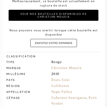
Malheureusement, ce bouteille est actuellement en
rupture de stock
VIN DOUX
VOIR NOS BOUTEILLES DISPONIBLES DE
CHRISTIAN MOUEIX
PORTO
Nous pouvons vous avertir lorsque cette bouteille est
disponible
ENVOYEZ VOTRE DEMANDE
CABERNET SAUVIGNON
CLASSIFICATION
TYPE
Rouge
PINOT NOIR
MARQUE
Christian Moueix
MILLÉSIME
2010
CHARDONNAY
PAYS
États-Unis
RÉGION
California
MERLOT
APPELLATION
Napa Valley
CÉPAGE
Cabernet Sauvignon
,
Petit
SAUVIGNON BLANC
Verdot