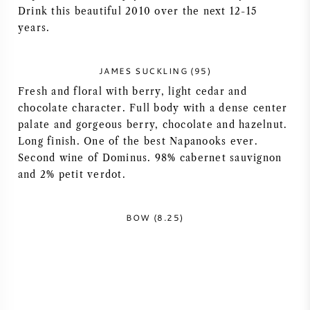
Drink this beautiful 2010 over the next 12-15
VIN AMÉRICAIN
years.
VIN AUTRICHIEN
JAMES SUCKLING (95)
Fresh and floral with berry, light cedar and
VIN PORTUGAIS
chocolate character. Full body with a dense center
palate and gorgeous berry, chocolate and hazelnut.
TOUT LES PAYS
Long finish. One of the best Napanooks ever.
Second wine of Dominus. 98% cabernet sauvignon
and 2% petit verdot.
BORDEAUX
BOW (8.25)
BOURGOGNE
TOSCANE