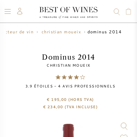
dominus 2014
ducteur de vin
christian moueix
VIN
CHAMPAGNE
WHISKY
RHUM
SPIRITUEUX
VENTE
BLOG
À PROPOS
Dominus 2014
CHRISTIAN MOUEIX
TOUS LES VINS
TOUS LES CHAMPAGNES
VENTE DE VIN
3.9
ÉTOILES -
4
AVIS PROFESSIONNELS
NOUVEAUTÉS
VENTE DE WHISKY
€ 195,00
(HORS TVA)
PRODUCTEUR DE VIN
PRÉVENTE
€
234,00
(TVA INCLUSE)
KRUG
TABLEAU DES MILLESIMES
BORDEAUX EN PRIMEUR
BOLLINGER
PRÉVENTE