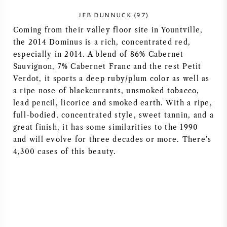
NAPA VALLEY
JEB DUNNUCK (97)
Coming from their valley floor site in Yountville,
PIÉMONT
the 2014 Dominus is a rich, concentrated red,
especially in 2014. A blend of 86% Cabernet
RHONE
Sauvignon, 7% Cabernet Franc and the rest Petit
Verdot, it sports a deep ruby/plum color as well as
a ripe nose of blackcurrants, unsmoked tobacco,
CHABLIS
lead pencil, licorice and smoked earth. With a ripe,
full-bodied, concentrated style, sweet tannin, and a
TOUTES LES RÉGIONS
great finish, it has some similarities to the 1990
and will evolve for three decades or more. There’s
4,300 cases of this beauty.