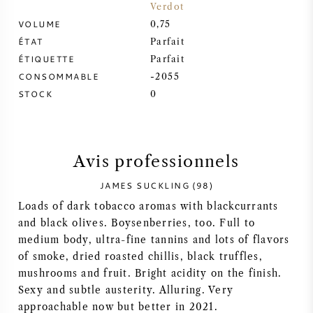
Verdot
VOLUME
SYRAH / SHIRAZ
0,75
ÉTAT
Parfait
ÉTIQUETTE
Parfait
RIESLING
CONSOMMABLE
-2055
STOCK
0
CÉPAGES
Avis professionnels
VIN FRANÇAIS
JAMES SUCKLING (98)
Loads of dark tobacco aromas with blackcurrants
VIN ITALIEN
and black olives. Boysenberries, too. Full to
medium body, ultra-fine tannins and lots of flavors
of smoke, dried roasted chillis, black truffles,
VIN ESPAGNOL
mushrooms and fruit. Bright acidity on the finish.
Sexy and subtle austerity. Alluring. Very
VIN ALLEMAND
approachable now but better in 2021.