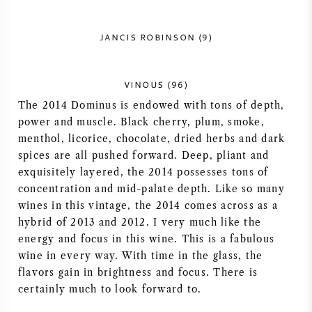
VIN AMÉRICAIN
JANCIS ROBINSON (9)
VIN AUTRICHIEN
VINOUS (96)
VIN PORTUGAIS
The 2014 Dominus is endowed with tons of depth,
power and muscle. Black cherry, plum, smoke,
TOUT LES PAYS
menthol, licorice, chocolate, dried herbs and dark
spices are all pushed forward. Deep, pliant and
exquisitely layered, the 2014 possesses tons of
concentration and mid-palate depth. Like so many
wines in this vintage, the 2014 comes across as a
BORDEAUX
hybrid of 2013 and 2012. I very much like the
energy and focus in this wine. This is a fabulous
BOURGOGNE
wine in every way. With time in the glass, the
flavors gain in brightness and focus. There is
certainly much to look forward to.
TOSCANE