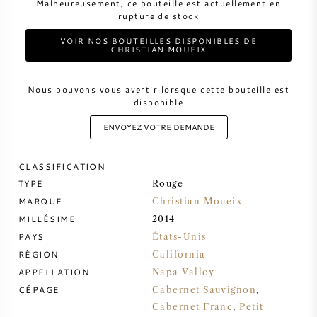
Malheureusement, ce bouteille est actuellement en
rupture de stock
VIN DOUX
VOIR NOS BOUTEILLES DISPONIBLES DE
CHRISTIAN MOUEIX
PORTO
Nous pouvons vous avertir lorsque cette bouteille est
disponible
ENVOYEZ VOTRE DEMANDE
CABERNET SAUVIGNON
CLASSIFICATION
TYPE
Rouge
PINOT NOIR
MARQUE
Christian Moueix
MILLÉSIME
2014
CHARDONNAY
PAYS
États-Unis
RÉGION
California
MERLOT
APPELLATION
Napa Valley
CÉPAGE
Cabernet Sauvignon
,
SAUVIGNON BLANC
Cabernet Franc
,
Petit