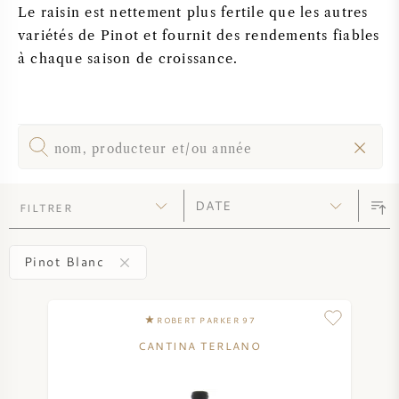
Le raisin est nettement plus fertile que les autres
SYRAH / SHIRAZ
variétés de Pinot et fournit des rendements fiables
à chaque saison de croissance.
RIESLING
CÉPAGES
FILTRER
VIN FRANÇAIS
Pinot Blanc
VIN ITALIEN
ROBERT PARKER 97
VIN ESPAGNOL
CANTINA TERLANO
VIN ALLEMAND