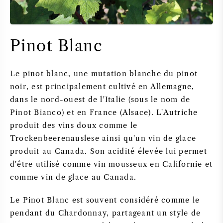
PERRIER JOUET
VERRERIE
VEUVE CLICQUOT
Pinot Blanc
CADEAUX
MOËT & CHANDON
Le pinot blanc, une mutation blanche du pinot
VENTE DE VIN
ARMAND DE BRIGNAC
noir, est principalement cultivé en Allemagne,
dans le nord-ouest de l'Italie (sous le nom de
JACQUES SELOSSE
Pinot Bianco) et en France (Alsace). L'Autriche
produit des vins doux comme le
VIN ROUGE
MAISON DE CHAMPAGNE
Trockenbeerenauslese ainsi qu'un vin de glace
produit au Canada. Son acidité élevée lui permet
d'être utilisé comme vin mousseux en Californie et
VIN BLANC
comme vin de glace au Canada.
MOUSSEAUX
Le Pinot Blanc est souvent considéré comme le
pendant du Chardonnay, partageant un style de
VIN ROSÉ