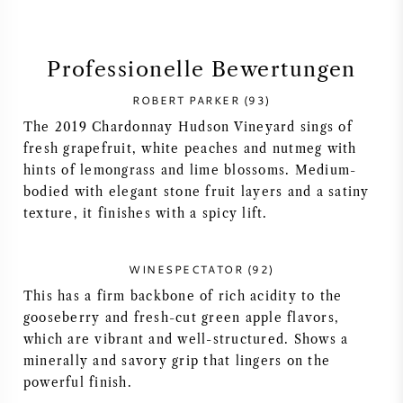
SYRAH / SHIRAZ
Professionelle Bewertungen
RIESLING
ROBERT PARKER (93)
The 2019 Chardonnay Hudson Vineyard sings of
ALLE REBSORTEN
fresh grapefruit, white peaches and nutmeg with
hints of lemongrass and lime blossoms. Medium-
bodied with elegant stone fruit layers and a satiny
texture, it finishes with a spicy lift.
FRANZÖSISCHER WEIN
WINESPECTATOR (92)
ITALIENISCHER WEIN
This has a firm backbone of rich acidity to the
gooseberry and fresh-cut green apple flavors,
SPANISCHER WEIN
which are vibrant and well-structured. Shows a
minerally and savory grip that lingers on the
DEUTSCHER WEIN
powerful finish.