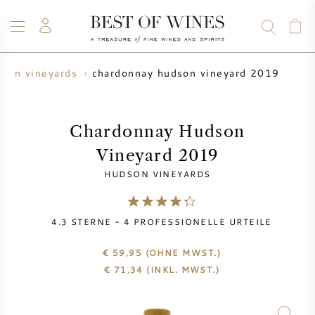
chardonnay hudson vineyard 2019
dson vineyards
WEIN
CHAMPAGNER
WHISKY
RUM
SPIRITUOSEN
ANGEBOTE
BLOG
ÜBER UNS
Chardonnay Hudson
Vineyard 2019
ALLE WEINE
CHAMPAGNER
WEINANGEBOTE
HUDSON VINEYARDS
NEU EINGETROFFEN
WHISKYANGEBOTE
4.3
STERNE -
4
PROFESSIONELLE URTEILE
WINZER
VORVERKAUF
KRUG
€ 59,95
(OHNE MWST.)
€
71,34
(INKL. MWST.)
VINTAGE CHART
BORDEAUX SUBSKRIPTION
BOLLINGER
VORVERKAUF