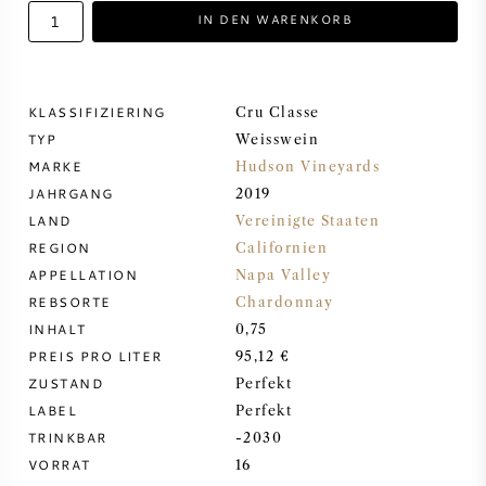
IN DEN WARENKORB
DESSERTWEIN
PORTWEIN
KLASSIFIZIERING
Cru Classe
TYP
Weisswein
MARKE
Hudson Vineyards
JAHRGANG
2019
LAND
Vereinigte Staaten
CABERNET SAUVIGNON
REGION
Californien
APPELLATION
Napa Valley
PINOT NOIR
REBSORTE
Chardonnay
INHALT
0,75
CHARDONNAY
PREIS PRO LITER
95,12 €
ZUSTAND
Perfekt
MERLOT
LABEL
Perfekt
TRINKBAR
-2030
VORRAT
16
SAUVIGNON BLANC