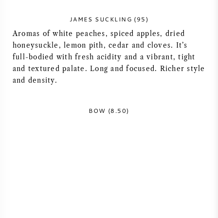
AMERIKANISCHER WEIN
JAMES SUCKLING (95)
Aromas of white peaches, spiced apples, dried
ÖSTERREICHISCHER WEIN
honeysuckle, lemon pith, cedar and cloves. It’s
full-bodied with fresh acidity and a vibrant, tight
PORTUGIESISCHER WEIN
and textured palate. Long and focused. Richer style
and density.
ALLE LÄNDER
BOW (8.50)
BORDEAUX
BURGUND
TOSKANA