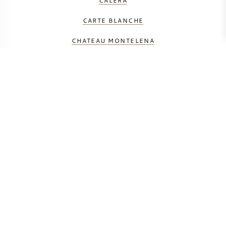
CALERA
CARTE BLANCHE
CHATEAU MONTELENA
CORISON
COUP DE FOUDRE
DUMOL
FUTO ESTATE
HUDSON VINEYARDS
HUNDRED ACRE VINEYARD
JONATA
ORIN SWIFT
RAMEY