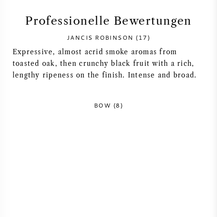
SYRAH / SHIRAZ
Professionelle Bewertungen
JANCIS ROBINSON (17)
RIESLING
Expressive, almost acrid smoke aromas from
toasted oak, then crunchy black fruit with a rich,
ALLE REBSORTEN
lengthy ripeness on the finish. Intense and broad.
BOW (8)
FRANZÖSISCHER WEIN
ITALIENISCHER WEIN
SPANISCHER WEIN
DEUTSCHER WEIN