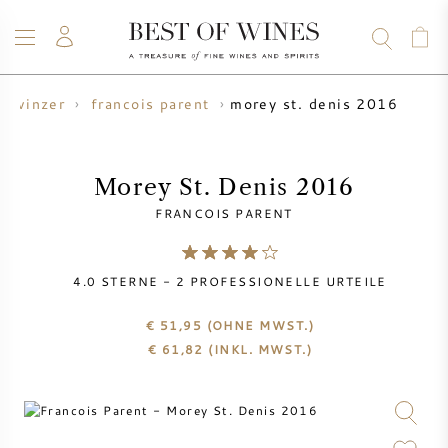
morey st. denis 2016
winzer
francois parent
WEIN
CHAMPAGNER
WHISKY
RUM
SPIRITUOSEN
ANGEBOTE
BLOG
ÜBER UNS
Morey St. Denis 2016
FRANCOIS PARENT
ALLE WEINE
CHAMPAGNER
WEINANGEBOTE
4.0
STERNE -
2
PROFESSIONELLE URTEILE
NEU EINGETROFFEN
WHISKYANGEBOTE
€ 51,95
(OHNE MWST.)
WINZER
VORVERKAUF
€
61,82
(INKL. MWST.)
KRUG
VINTAGE CHART
BORDEAUX SUBSKRIPTION
BOLLINGER
VORVERKAUF