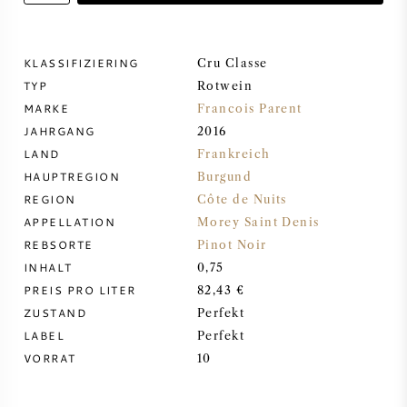
DESSERTWEIN
KLASSIFIZIERING
Cru Classe
TYP
PORTWEIN
Rotwein
MARKE
Francois Parent
JAHRGANG
2016
LAND
Frankreich
HAUPTREGION
Burgund
CABERNET SAUVIGNON
REGION
Côte de Nuits
APPELLATION
Morey Saint Denis
REBSORTE
Pinot Noir
PINOT NOIR
INHALT
0,75
PREIS PRO LITER
82,43 €
CHARDONNAY
ZUSTAND
Perfekt
LABEL
Perfekt
MERLOT
VORRAT
10
SAUVIGNON BLANC