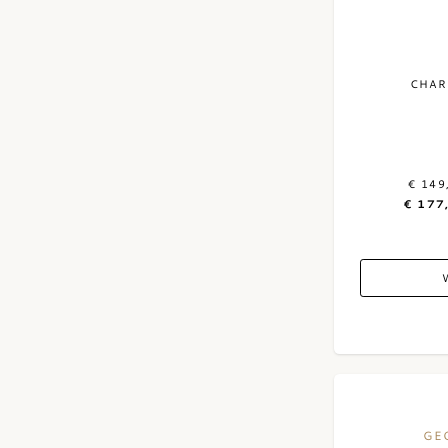
CHAR
€ 149
€ 177
GE