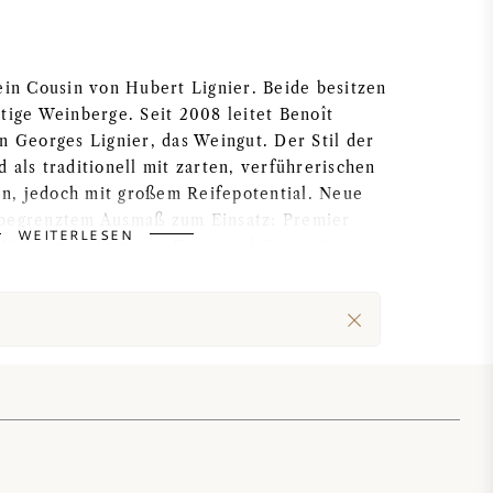
ein Cousin von Hubert Lignier. Beide besitzen
tige Weinberge. Seit 2008 leitet Benoît
n Georges Lignier, das Weingut. Der Stil der
 als traditionell mit zarten, verführerischen
n, jedoch mit großem Reifepotential. Neue
 begrenztem Ausmaß zum Einsatz: Premier
WEITERLESEN
 30 Prozent in neuer Eiche und Grand Crus zu
 jüngerer Zeit (seit 2010) werden die Weine
filtriert abgefüllt.
berg-Portfolio der Domaine umfasst knapp 1,5
 Grand Cru (die Domaine hält den größten
-Cru-Lage), 1,05 ha Clos de la Roche Grand
nes Mares Grand Cru. Darüber hinaus besitzt
harmes-Chambertin (Grand Cru), Gevrey-