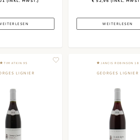
01 (INKL. MWST.)
€ 52,96 (INKL. MWST
WEITERLESEN
WEITERLESEN
TIM ATKIN 95
JANCIS ROBINSON 18
ORGES LIGNIER
GEORGES LIGNIER