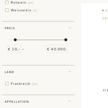
Rotwein
(31)
Weisswein
(1)
W
GE
PREIS
-
LAND
Frankreich
(32)
CL
APPELLATION