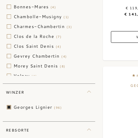
Bonnes-Mares
(4)
€ 119
€ 141
Chambolle-Musigny
(1)
Charmes-Chambertin
(3)
Clos de la Roche
(7)
Clos Saint Denis
(4)
Gevrey Chambertin
(4)
Morey Saint Denis
(8)
Volnay
(1)
GE
WINZER
Georges Lignier
(96)
REBSORTE