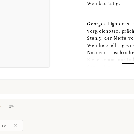
Weinbau tätig.
Georges Lignier ist 
vergleichbare, präch
Stehly, der Neffe vo
Weinherstellung wird
Nuancen umschriebe
Eiche kommt nur in
Crus reifen zu etwa
etwa 50 Prozent. In
ohne Schönung und un
Das fürstliche Wein
ha Clos Saint-Denis
Anteil dieser Grand
Cru und 0,29 ha Bon
nier
sie Rebflächen in C