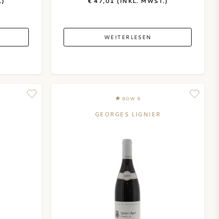
.)
€ 47,01 (INKL. MWST.)
WEITERLESEN
BOW 8
GEORGES LIGNIER