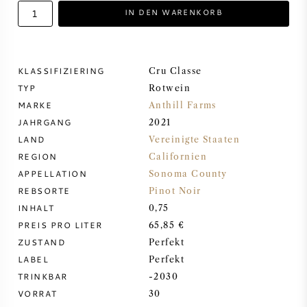
IN DEN WARENKORB
DESSERTWEIN
PORTWEIN
KLASSIFIZIERING
Cru Classe
TYP
Rotwein
MARKE
Anthill Farms
JAHRGANG
2021
LAND
Vereinigte Staaten
CABERNET SAUVIGNON
REGION
Californien
APPELLATION
Sonoma County
PINOT NOIR
REBSORTE
Pinot Noir
INHALT
0,75
CHARDONNAY
PREIS PRO LITER
65,85 €
ZUSTAND
Perfekt
MERLOT
LABEL
Perfekt
TRINKBAR
-2030
VORRAT
30
SAUVIGNON BLANC