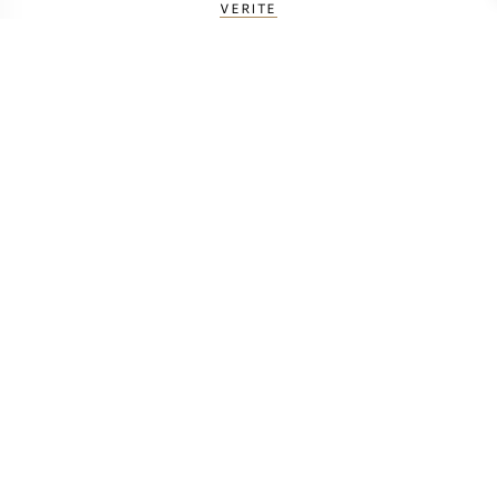
VERITE
BERECHNEN SIE DIE TRANSPORTKOSTEN
LAND