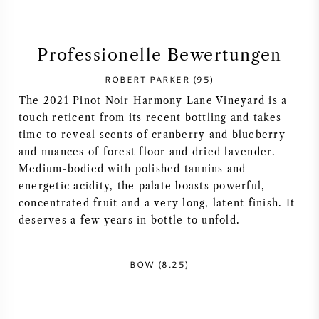
SYRAH / SHIRAZ
Professionelle Bewertungen
RIESLING
ROBERT PARKER (95)
The 2021 Pinot Noir Harmony Lane Vineyard is a
ALLE REBSORTEN
touch reticent from its recent bottling and takes
time to reveal scents of cranberry and blueberry
and nuances of forest floor and dried lavender.
Medium-bodied with polished tannins and
energetic acidity, the palate boasts powerful,
FRANZÖSISCHER WEIN
concentrated fruit and a very long, latent finish. It
deserves a few years in bottle to unfold.
ITALIENISCHER WEIN
SPANISCHER WEIN
BOW (8.25)
DEUTSCHER WEIN