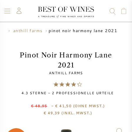
pinot noir harmony lane 2021
zer
anthill farms
WEIN
CHAMPAGNER
WHISKY
RUM
SPIRITUOSEN
ANGEBOTE
BLOG
ÜBER UNS
Pinot Noir Harmony Lane
2021
ALLE WEINE
ALLE CHAMPAGNER
WEINANGEBOTE
ANTHILL FARMS
NEU EINGETROFFEN
WHISKYANGEBOTE
4.3
STERNE -
2
PROFESSIONELLE URTEILE
WINZER
VORVERKAUF
KRUG
€ 48,95
- € 41,50
(OHNE MWST.)
€
49,39
(INKL. MWST.)
VINTAGE CHART
BORDEAUX SUBSKRIPTION
BOLLINGER
VORVERKAUF