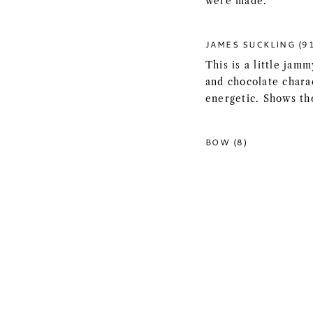
were made.
JAMES SUCKLING (9
This is a little jam
and chocolate charac
energetic. Shows th
BOW (8)