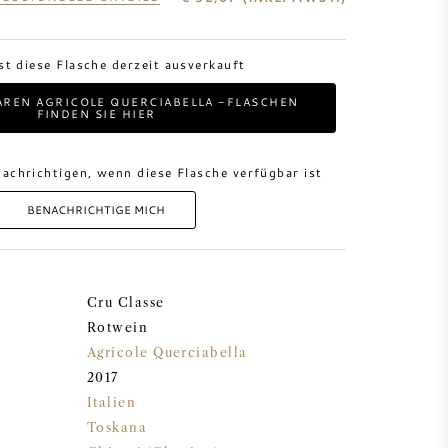
ist diese Flasche derzeit ausverkauft
AREN AGRICOLE QUERCIABELLA -FLASCHEN
FINDEN SIE HIER
achrichtigen, wenn diese Flasche verfügbar ist
BENACHRICHTIGE MICH
Cru Classe
Rotwein
Agricole Querciabella
2017
Italien
Toskana