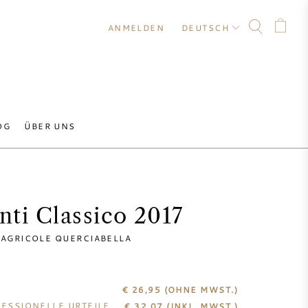
ANMELDEN
DEUTSCH
OG
ÜBER UNS
nti Classico 2017
AGRICOLE QUERCIABELLA
€ 26,95
(OHNE MWST.)
ESSIONELLE URTEILE
€
32,07
(INKL. MWST.)