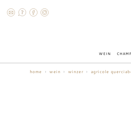
AGRAM
WEIN
CHAM
home
wein
winzer
agricole querciab