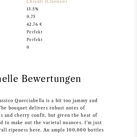
Chianti (Classico)
13.5%
0,75
42,76 €
Perfekt
Perfekt
0
nelle Bewertungen
assico Querciabella is a bit too jammy and
 The bouquet delivers robust notes of
s and cherry confit, but given the heat of
ard to make out the varietal nuances. I'm just
erall ripeness here. An ample 100,000 bottles