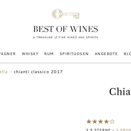
PAGNER
WHISKY
RUM
SPIRITUOSEN
ANGEBOTE
BL
chianti classico 2017
ella
Chia
3.9
STERNE -
3
PROF