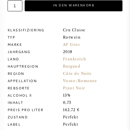
IN DEN WARENKORB
DESSERTWEIN
PORTWEIN
KLASSIFIZIERING
Cru Classe
TYP
Rotwein
MARKE
AF Gros
JAHRGANG
2018
LAND
Frankreich
CABERNET SAUVIGNON
HAUPTREGION
Burgund
REGION
Côte de Nuits
PINOT NOIR
APPELLATION
Vosne-Romanee
REBSORTE
Pinot Noir
CHARDONNAY
ALCOHOL %
13%
INHALT
0,75
MERLOT
PREIS PRO LITER
142,72 €
ZUSTAND
Perfekt
LABEL
Perfekt
SAUVIGNON BLANC