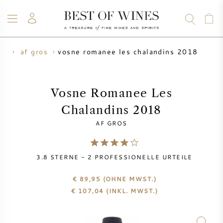
vosne romanee les chalandins 2018
er
af gros
WEIN
CHAMPAGNER
WHISKY
RUM
SPIRITUOSEN
ANGEBOTE
BLOG
ÜBER UNS
Vosne Romanee Les
Chalandins 2018
ALLE WEINE
CHAMPAGNER
WEINANGEBOTE
AF GROS
NEU EINGETROFFEN
WHISKYANGEBOTE
3.8
STERNE -
2
PROFESSIONELLE URTEILE
WINZER
VORVERKAUF
KRUG
€ 89,95
(OHNE MWST.)
€
107,04
(INKL. MWST.)
VINTAGE CHART
BORDEAUX SUBSKRIPTION
BOLLINGER
VORVERKAUF