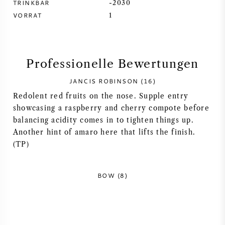
TRINKBAR
-2030
VORRAT
1
SYRAH / SHIRAZ
RIESLING
Professionelle Bewertungen
ALLE REBSORTEN
JANCIS ROBINSON (16)
Redolent red fruits on the nose. Supple entry
showcasing a raspberry and cherry compote before
balancing acidity comes in to tighten things up.
Another hint of amaro here that lifts the finish.
FRANZÖSISCHER WEIN
(TP)
ITALIENISCHER WEIN
BOW (8)
SPANISCHER WEIN
DEUTSCHER WEIN