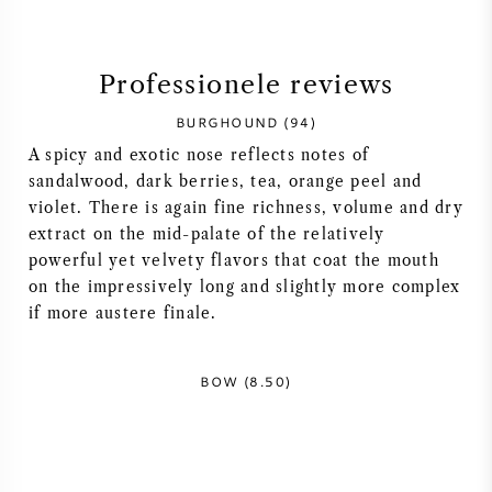
SYRAH / SHIRAZ
Professionele reviews
RIESLING
BURGHOUND (94)
A spicy and exotic nose reflects notes of
ALLE DRUIVENSOORTEN
sandalwood, dark berries, tea, orange peel and
violet. There is again fine richness, volume and dry
extract on the mid-palate of the relatively
powerful yet velvety flavors that coat the mouth
on the impressively long and slightly more complex
FRANSE WIJN
if more austere finale.
ITALIAANSE WIJN
BOW (8.50)
SPAANSE WIJN
DUITSE WIJN