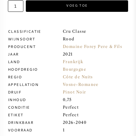
VOEG TOE
ZOETE WIJN
PORT
CLASSIFICATIE
Cru Classe
WIJNSOORT
Rood
PRODUCENT
Domaine Forey Pere & Fils
JAAR
2021
LAND
Frankrijk
CABERNET SAUVIGNON
HOOFDREGIO
Bourgogne
REGIO
Côte de Nuits
PINOT NOIR
APPELLATION
Vosne-Romanee
DRUIF
Pinot Noir
CHARDONNAY
INHOUD
0,75
CONDITIE
Perfect
MERLOT
ETIKET
Perfect
DRINKBAAR
2026-2040
VOORRAAD
1
SAUVIGNON BLANC