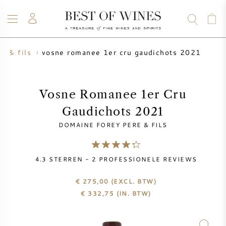
vosne romanee 1er cru gaudichots 2021
e & fils
WIJN
CHAMPAGNE
WHISKY
RUM
STERKE DRANK
SALE
UW WIJN VERKOPEN
BLOG
OVER ONS
Vosne Romanee 1er Cru
Gaudichots 2021
ALLE WIJNEN
ALLE CHAMPAGNES
WIJN SALE
DOMAINE FOREY PERE & FILS
NIEUW BINNEN
WHISKY SALE
4.3
STERREN -
2
PROFESSIONELE REVIEWS
WIJNHUIS
VOORVERKOOP
KRUG
€ 275,00
(EXCL. BTW)
€
332,75
(IN. BTW)
VINTAGE CHART
BORDEAUX EN PRIMEUR
BOLLINGER
VOORVERKOOP