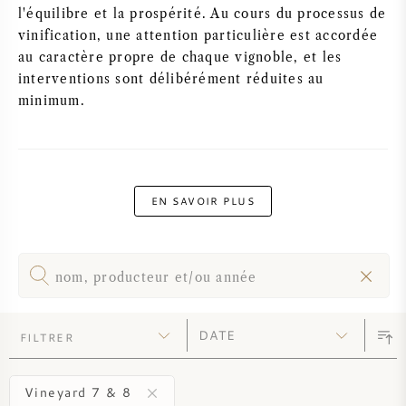
PERRIER JOUET
l'équilibre et la prospérité. Au cours du processus de
vinification, une attention particulière est accordée
VERRERIE
au caractère propre de chaque vignoble, et les
VEUVE CLICQUOT
interventions sont délibérément réduites au
CADEAUX
minimum.
MOËT & CHANDON
VENTE DE VIN
ARMAND DE BRIGNAC
EN SAVOIR PLUS
JACQUES SELOSSE
VIN ROUGE
MAISON DE CHAMPAGNE
VIN BLANC
FILTRER
MOUSSEAUX
Vineyard 7 & 8
VIN ROSÉ