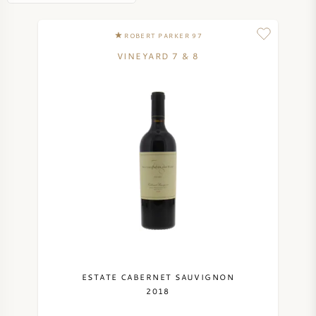
VIN DOUX
ROBERT PARKER 97
VINEYARD 7 & 8
PORTO
CABERNET SAUVIGNON
PINOT NOIR
CHARDONNAY
MERLOT
ESTATE CABERNET SAUVIGNON
2018
SAUVIGNON BLANC