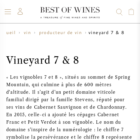
vineyard 7 & 8
accueil
vin
producteur de vin
VIN
CHAMPAGNE
WHISKY
RHUM
SPIRITUEUX
VENTE
BLOG
À PROPOS
Vineyard 7 & 8
TOUS LES VINS
TOUS LES CHAMPAGNES
VENTE DE VIN
« Les vignobles 7 et 8 », situés au sommet de Spring
Mountain, qui culmine à plus de 600 mètres
NOUVEAUTÉS
VENTE DE WHISKY
d'altitude. Il s’agit d’un petit domaine viticole
familial dirigé par la famille Stevens, réputé pour
PRODUCTEUR DE VIN
PRÉVENTE
ses vins de Cabernet Sauvignon et de Chardonnay.
KRUG
En 2015, celle-ci a ajouté les cépages Cabernet
TABLEAU DES MILLESIMES
BORDEAUX EN PRIMEUR
Franc et Petit Verdot à son vignoble. Le nom du
BOLLINGER
domaine s'inspire de la numérologie : le chiffre 7
symbolise la persévérance et le chiffre 8 représente
PRÉVENTE