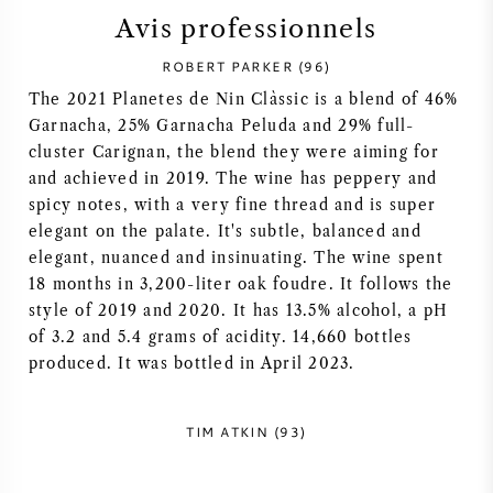
Avis professionnels
SYRAH / SHIRAZ
ROBERT PARKER (96)
RIESLING
The 2021 Planetes de Nin Clàssic is a blend of 46%
Garnacha, 25% Garnacha Peluda and 29% full-
cluster Carignan, the blend they were aiming for
CÉPAGES
and achieved in 2019. The wine has peppery and
spicy notes, with a very fine thread and is super
elegant on the palate. It's subtle, balanced and
elegant, nuanced and insinuating. The wine spent
18 months in 3,200-liter oak foudre. It follows the
VIN FRANÇAIS
style of 2019 and 2020. It has 13.5% alcohol, a pH
of 3.2 and 5.4 grams of acidity. 14,660 bottles
VIN ITALIEN
produced. It was bottled in April 2023.
VIN ESPAGNOL
TIM ATKIN (93)
VIN ALLEMAND