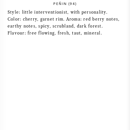
PEÑIN (94)
VIN AMÉRICAIN
Style: little interventionist, with personality.
Color: cherry, garnet rim. Aroma: red berry notes,
VIN AUTRICHIEN
earthy notes, spicy, scrubland, dark forest.
Flavour: free flowing, fresh, taut, mineral.
VIN PORTUGAIS
TOUT LES PAYS
BORDEAUX
BOURGOGNE
TOSCANE