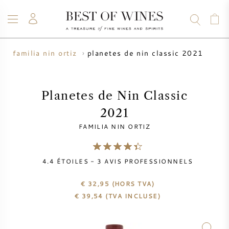
planetes de nin classic 2021
familia nin ortiz
VIN
CHAMPAGNE
WHISKY
RHUM
SPIRITUEUX
VENTE
BLOG
À PROPOS
Planetes de Nin Classic
2021
TOUS LES VINS
TOUS LES CHAMPAGNES
VENTE DE VIN
FAMILIA NIN ORTIZ
NOUVEAUTÉS
VENTE DE WHISKY
4.4
ÉTOILES -
3
AVIS PROFESSIONNELS
PRODUCTEUR DE VIN
PRÉVENTE
KRUG
€ 32,95
(HORS TVA)
€
39,54
(TVA INCLUSE)
TABLEAU DES MILLESIMES
BORDEAUX EN PRIMEUR
BOLLINGER
PRÉVENTE