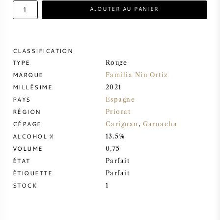
AJOUTER AU PANIER
VIN DOUX
PORTO
CLASSIFICATION
TYPE
Rouge
MARQUE
Familia Nin Ortiz
MILLÉSIME
2021
PAYS
Espagne
CABERNET SAUVIGNON
RÉGION
Priorat
CÉPAGE
Carignan
,
Garnacha
PINOT NOIR
ALCOHOL %
13.5%
VOLUME
0,75
CHARDONNAY
ÉTAT
Parfait
ÉTIQUETTE
Parfait
STOCK
MERLOT
1
SAUVIGNON BLANC