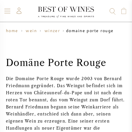
domaine porte rouge
home
wein
winzer
WEIN
CHAMPAGNER
WHISKY
RUM
SPIRITUOSEN
ANGEBOTE
BLOG
ÜBER UNS
Domäne Porte Rouge
ALLE WEINE
CHAMPAGNER
WEINANGEBOTE
Die Domaine Porte Rouge wurde 2003 von Bernard
NEU EINGETROFFEN
WHISKYANGEBOTE
Friedmann gegründet. Das Weingut befindet sich im
Herzen von Châteauneuf-du-Pape und ist nach dem
WINZER
VORVERKAUF
roten Tor benannt, das vom Weingut zum Dorf führt.
KRUG
Bernard Friedmann begann seine Weinkarriere als
Weinhändler, entschied sich dann aber, seinen
VINTAGE CHART
BORDEAUX SUBSKRIPTION
BOLLINGER
eigenen Wein zu erzeugen. Eine seiner ersten
Handlungen als neuer Eigentümer war die
VORVERKAUF