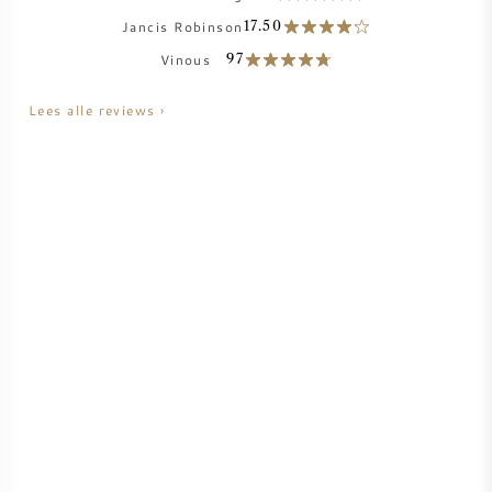
Jancis Robinson
17.50
AMERIKAANSE WIJN
Vinous
97
OOSTENRIJKSE WIJN
Lees alle reviews ›
PORTUGESE WIJN
ALLE LANDEN
BORDEAUX
BOURGOGNE
TOSCANE