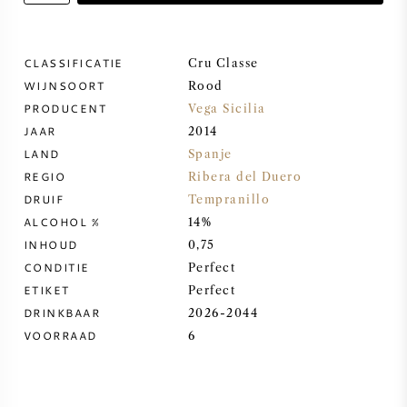
ZOETE WIJN
CLASSIFICATIE
Cru Classe
WIJNSOORT
PORT
Rood
PRODUCENT
Vega Sicilia
JAAR
2014
LAND
Spanje
REGIO
Ribera del Duero
CABERNET SAUVIGNON
DRUIF
Tempranillo
ALCOHOL %
14%
INHOUD
0,75
PINOT NOIR
CONDITIE
Perfect
ETIKET
Perfect
CHARDONNAY
DRINKBAAR
2026-2044
VOORRAAD
6
MERLOT
SAUVIGNON BLANC