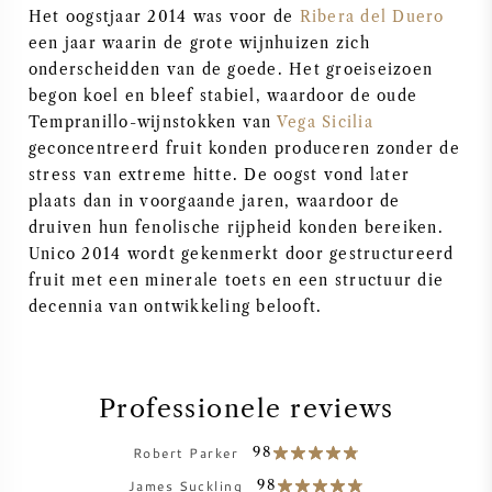
Het oogstjaar 2014 was voor de
Ribera del Duero
SYRAH / SHIRAZ
een jaar waarin de grote wijnhuizen zich
onderscheidden van de goede. Het groeiseizoen
begon koel en bleef stabiel, waardoor de oude
RIESLING
Tempranillo-wijnstokken van
Vega Sicilia
geconcentreerd fruit konden produceren zonder de
ALLE DRUIVENSOORTEN
stress van extreme hitte. De oogst vond later
plaats dan in voorgaande jaren, waardoor de
druiven hun fenolische rijpheid konden bereiken.
Unico 2014 wordt gekenmerkt door gestructureerd
fruit met een minerale toets en een structuur die
FRANSE WIJN
decennia van ontwikkeling belooft.
ITALIAANSE WIJN
Professionele reviews
SPAANSE WIJN
Robert Parker
98
DUITSE WIJN
James Suckling
98