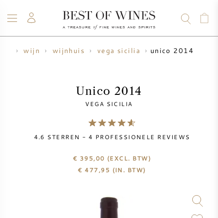
unico 2014
ome
wijn
wijnhuis
vega sicilia
WIJN
CHAMPAGNE
WHISKY
RUM
STERKE DRANK
SALE
UW WIJN VERKOPEN
BLOG
OVER ONS
Unico 2014
VEGA SICILIA
ALLE WIJNEN
ALLE CHAMPAGNES
WIJN SALE
4.6
STERREN -
4
PROFESSIONELE REVIEWS
NIEUW BINNEN
WHISKY SALE
€ 395,00
(EXCL. BTW)
WIJNHUIS
VOORVERKOOP
€
477,95
(IN. BTW)
KRUG
VINTAGE CHART
BORDEAUX EN PRIMEUR
BOLLINGER
VOORVERKOOP