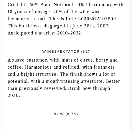
Cristal is 60% Pinot Noir and 40% Chardonnay with
AMERIKAANSE WIJN
10 grams of dosage. 20% of the wine was
fermented in oak. This is Lot : L030351A107809.
OOSTENRIJKSE WIJN
This bottle was disgorged in June 28th, 2007.
Anticipated maturity: 2010-2032.
PORTUGESE WIJN
WINESPECTATOR (92)
ALLE LANDEN
A suave customer, with hints of citrus, berry and
coffee. Harmonious and refined, with freshness
and a bright structure. The finish shows a lot of
potential, with a mouthwatering aftertaste. Better
than previously reviewed. Drink now through
BORDEAUX
2030.
BOURGOGNE
BOW (8.75)
TOSCANE