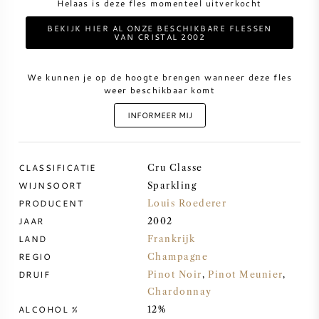
Helaas is deze fles momenteel uitverkocht
BEKIJK HIER AL ONZE BESCHIKBARE FLESSEN
ZOETE WIJN
VAN CRISTAL 2002
PORT
We kunnen je op de hoogte brengen wanneer deze fles
weer beschikbaar komt
INFORMEER MIJ
CABERNET SAUVIGNON
CLASSIFICATIE
Cru Classe
WIJNSOORT
Sparkling
PINOT NOIR
PRODUCENT
Louis Roederer
JAAR
2002
CHARDONNAY
LAND
Frankrijk
REGIO
Champagne
MERLOT
DRUIF
Pinot Noir
,
Pinot Meunier
,
Chardonnay
SAUVIGNON BLANC
ALCOHOL %
12%