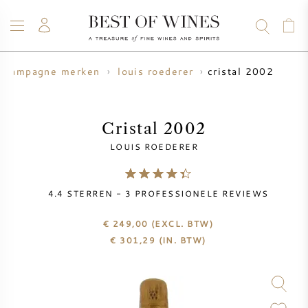
cristal 2002
champagne merken
louis roederer
WIJN
CHAMPAGNE
WHISKY
RUM
STERKE DRANK
SALE
UW WIJN VERKOPEN
BLOG
OVER ONS
Cristal 2002
LOUIS ROEDERER
ALLE WIJNEN
ALLE CHAMPAGNES
WIJN SALE
4.4
STERREN -
3
PROFESSIONELE REVIEWS
NIEUW BINNEN
WHISKY SALE
€ 249,00
(EXCL. BTW)
WIJNHUIS
VOORVERKOOP
€
301,29
(IN. BTW)
KRUG
VINTAGE CHART
BORDEAUX EN PRIMEUR
BOLLINGER
VOORVERKOOP