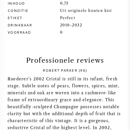
INHOUD
0,75
SYRAH / SHIRAZ
CONDITIE
Uit originele houten kist
ETIKET
Perfect
DRINKBAAR
2010-2032
RIESLING
VOORRAAD
0
ALLE DRUIVENSOORTEN
Professionele reviews
ROBERT PARKER (96)
FRANSE WIJN
Roederer’s 2002 Cristal is still in its infant, fresh
stage. Subtle notes of pears, flowers, spices, mint,
ITALIAANSE WIJN
minerals and oak are woven into a cashmere-like
frame of extraordinary grace and elegance. This
beautifully-sculpted Champagne possesses notable
SPAANSE WIJN
clarity but with the additional depth of fruit that is
characteristic of this vintage. It is a gorgeous,
DUITSE WIJN
seductive Cristal of the highest level. In 2002,