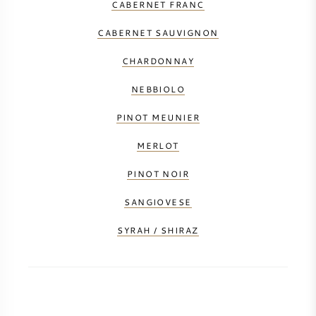
CABERNET FRANC
PERRIER JOUET
CABERNET SAUVIGNON
WIJNGLAZEN
VEUVE CLICQUOT
CHARDONNAY
WIJN CADEAU
MOËT & CHANDON
NEBBIOLO
WIJN SALE
PINOT MEUNIER
ARMAND DE BRIGNAC
MERLOT
JACQUES SELOSSE
PINOT NOIR
RODE WIJN
ALLE CHAMPAGNE MERKEN
SANGIOVESE
SYRAH / SHIRAZ
WITTE WIJN
MOUSSERENDE WIJN
ROSE WIJN