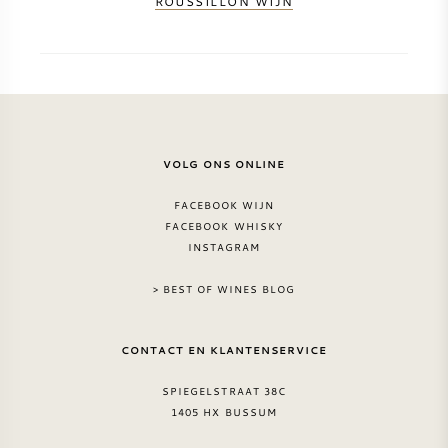
ROUSSILLON WIJN
SYRAH / SHIRAZ
RIESLING
ALLE DRUIVENSOORTEN
VOLG ONS ONLINE
FACEBOOK WIJN
FACEBOOK WHISKY
INSTAGRAM
FRANSE WIJN
> BEST OF WINES BLOG
ITALIAANSE WIJN
CONTACT EN KLANTENSERVICE
SPAANSE WIJN
SPIEGELSTRAAT 38C
1405 HX BUSSUM
DUITSE WIJN