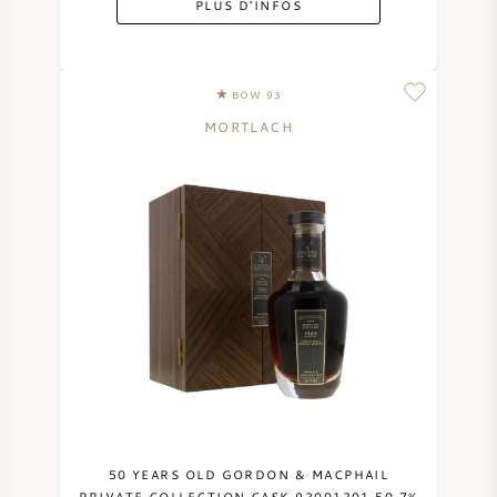
PLUS D'INFOS
SYRAH / SHIRAZ
BOW 93
RIESLING
MORTLACH
CÉPAGES
VIN FRANÇAIS
VIN ITALIEN
VIN ESPAGNOL
VIN ALLEMAND
50 YEARS OLD GORDON & MACPHAIL
PRIVATE COLLECTION CASK 92001201 50.7%