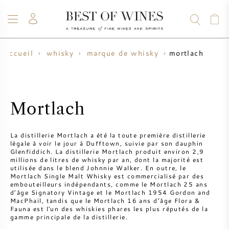
mortlach
accueil
whisky
marque de whisky
VIN
CHAMPAGNE
WHISKY
RHUM
SPIRITUEUX
VENTE
BLOG
À PROPOS
Mortlach
TOUS LES VINS
TOUS LES CHAMPAGNES
VENTE DE VIN
La distillerie Mortlach a été la toute première distillerie
légale à voir le jour à Dufftown, suivie par son dauphin
NOUVEAUTÉS
VENTE DE WHISKY
Glenfiddich. La distillerie Mortlach produit environ 2,9
millions de litres de whisky par an, dont la majorité est
utilisée dans le blend Johnnie Walker. En outre, le
PRODUCTEUR DE VIN
PRÉVENTE
Mortlach Single Malt Whisky est commercialisé par des
KRUG
embouteilleurs indépendants, comme le Mortlach 25 ans
d’âge Signatory Vintage et le Mortlach 1954 Gordon and
TABLEAU DES MILLESIMES
BORDEAUX EN PRIMEUR
MacPhail, tandis que le Mortlach 16 ans d’âge Flora &
BOLLINGER
Fauna est l'un des whiskies phares les plus réputés de la
gamme principale de la distillerie.
PRÉVENTE