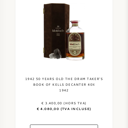
La distillerie Mortlach fut rachetée par John Walker &
Sons en 1923, qui à son tour fut rachetée par le
propriétaire actuel de la distillerie, DCL (Diageo).
VIN DOUX
PORTO
CABERNET SAUVIGNON
PINOT NOIR
1942 50 YEARS OLD THE DRAM TAKER'S
BOOK OF KELLS DECANTER 40%
1942
CHARDONNAY
€ 3.400,00 (HORS TVA)
MERLOT
€ 4.080,00 (TVA INCLUSE)
SAUVIGNON BLANC