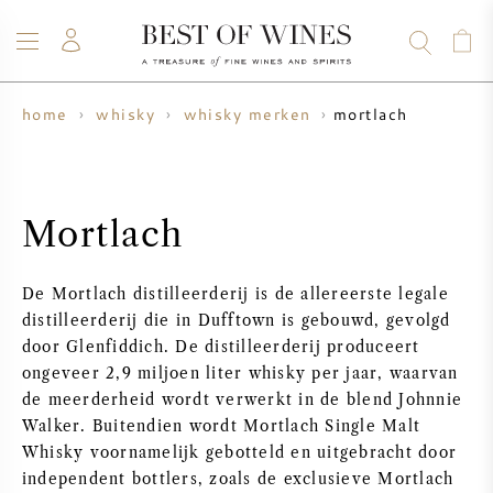
mortlach
home
whisky
whisky merken
WIJN
CHAMPAGNE
WHISKY
RUM
STERKE DRANK
SALE
UW WIJN VERKOPEN
BLOG
OVER ONS
Mortlach
ALLE WIJNEN
ALLE CHAMPAGNES
WIJN SALE
De Mortlach distilleerderij is de allereerste legale
NIEUW BINNEN
WHISKY SALE
distilleerderij die in Dufftown is gebouwd, gevolgd
door Glenfiddich. De distilleerderij produceert
WIJNHUIS
VOORVERKOOP
ongeveer 2,9 miljoen liter whisky per jaar, waarvan
KRUG
de meerderheid wordt verwerkt in de blend Johnnie
Walker. Buitendien wordt Mortlach Single Malt
VINTAGE CHART
BORDEAUX EN PRIMEUR
BOLLINGER
Whisky voornamelijk gebotteld en uitgebracht door
independent bottlers, zoals de exclusieve Mortlach
VOORVERKOOP