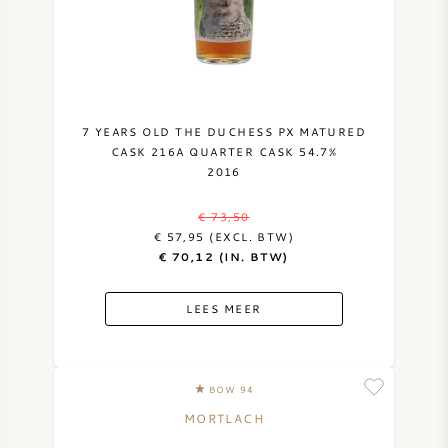
NAPA VALLEY
PIEMONTE
RHONE
7 YEARS OLD THE DUCHESS PX MATURED
CASK 216A QUARTER CASK 54.7%
2016
CHABLIS
€ 73,50
ALLE REGIO'S
€ 57,95 (EXCL. BTW)
€ 70,12 (IN. BTW)
LEES MEER
BOW 94
MORTLACH