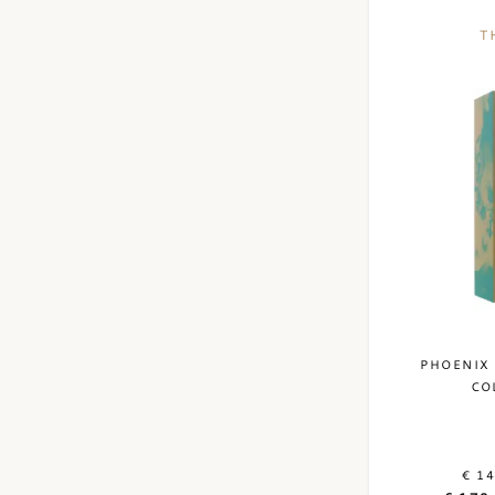
T
PHOENIX
CO
€ 1