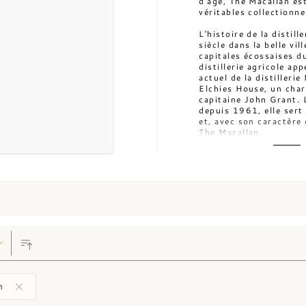
d'âge, The Macallan es
véritables collectionn
L'histoire de la disti
siècle dans la belle vil
capitales écossaises du
distillerie agricole ap
actuel de la distillerie
Elchies House, un char
capitaine John Grant. 
depuis 1961, elle sert d
et, avec son caractère
The Macallan.
The Macallan a obtenu 
son ancien propriétair
et unique véritable fon
des premières distiller
Lorsque Reid décéda en 
de Reid, Alexander Rei
La distillerie fut ens
Priest, avant d'être r
distillerie Glen Spey 
En 1892, la distillerie
distillerie Talisker, R
et les renomme en Maca
n
distillerie fut poursui