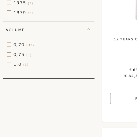
1975
(1)
1970
(1)
1967
(1)
VOLUME
1966
(1)
12 YEARS 
0,70
(32)
0,75
(1)
1,0
(3)
€ 6
€ 82,