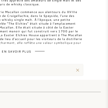
t très apprécié des amateurs de single malt et des
eurs de whisky classique.
llerie Macallan commence aux alentours du XVIIIe
le de Craigellachie, dans le Speyside, l'une des
 whisky single malt. À l'époque, une petite
pelée "The Elchies" était située à l'emplacement
 Macallan. Elle était située à côté de la Easter
mant manoir qui fut construit vers 1700 par le
La Easter Elchies House appartient à The Macallan
e lieu d'accueil pour les visiteurs de la distillerie
 charmant, elle reflète une valeur symbolique pour
EN SAVOIR PLUS
sa licence officielle en 1824 sous la supervision de
e Alexander Reid, largement reconnu comme le seul
dateur de Macallan. Ainsi, The Macallan est l'une
ies de whisky d'Écosse à avoir reçu un statut légal.
1847, la distillerie fut héritée par le fils éponyme
d, qui décéda également environ dix ans plus tard.
uite vendue à James Davidson et James Shearer
eprise en 1868 par James Stuart, cofondateur de la
en 1883.
 fut rachetée par un ancien copropriétaire de la
oderick Kemp. Kemp reconstruit les locaux d'Elchies
llan-Glenlivet. Après la mort de Kemp en 1909, la
vie par ses ancêtres sous la forme d'une fondation