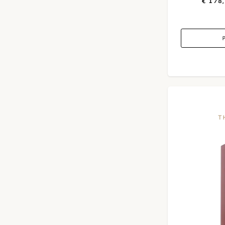
€ 178
T