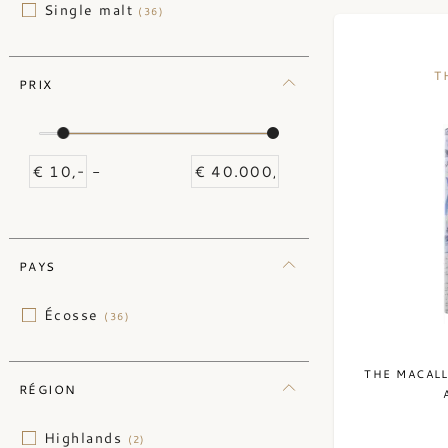
Single malt
(36)
T
PRIX
-
PAYS
Écosse
(36)
THE MACAL
RÉGION
Highlands
(2)