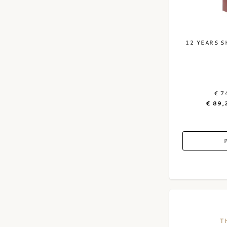
12 YEARS 
€ 7
€ 89,
T