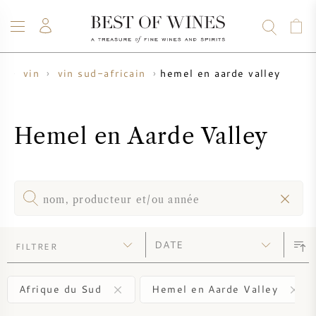
hemel en aarde valley
l
vin
vin sud-africain
VIN
CHAMPAGNE
WHISKY
RHUM
SPIRITUEUX
VENTE
BLOG
À PROPOS
Hemel en Aarde Valley
TOUS LES VINS
TOUS LES CHAMPAGNES
VENTE DE VIN
NOUVEAUTÉS
VENTE DE WHISKY
PRODUCTEUR DE VIN
PRÉVENTE
FILTRER
KRUG
TABLEAU DES MILLESIMES
BORDEAUX EN PRIMEUR
BOLLINGER
Afrique du Sud
Hemel en Aarde Valley
PRÉVENTE