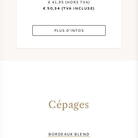
€ 41,95 (HORS TVA)
€ 50,34 (TVA INCLUSE)
VIN DOUX
PORTO
PLUS D'INFOS
CABERNET SAUVIGNON
PINOT NOIR
CHARDONNAY
Cépages
MERLOT
SAUVIGNON BLANC
BORDEAUX BLEND