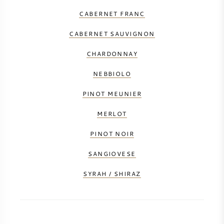
CABERNET FRANC
SYRAH / SHIRAZ
CABERNET SAUVIGNON
RIESLING
CHARDONNAY
CÉPAGES
NEBBIOLO
PINOT MEUNIER
MERLOT
VIN FRANÇAIS
PINOT NOIR
SANGIOVESE
VIN ITALIEN
SYRAH / SHIRAZ
VIN ESPAGNOL
VIN ALLEMAND