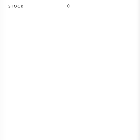
STOCK
0
SYRAH / SHIRAZ
RIESLING
CÉPAGES
VIN FRANÇAIS
VIN ITALIEN
VIN ESPAGNOL
VIN ALLEMAND