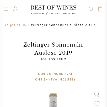
zeltinger sonnenuhr auslese 2019
joh.jos.prum
VIN
CHAMPAGNE
WHISKY
RHUM
SPIRITUEUX
VENTE
BLOG
À PROPOS
Zeltinger Sonnenuhr
Auslese 2019
TOUS LES VINS
TOUS LES CHAMPAGNES
VENTE DE VIN
JOH.JOS.PRUM
NOUVEAUTÉS
VENTE DE WHISKY
€ 36,95
(HORS TVA)
€
44,34
(TVA INCLUSE)
PRODUCTEUR DE VIN
PRÉVENTE
KRUG
TABLEAU DES MILLESIMES
BORDEAUX EN PRIMEUR
BOLLINGER
PRÉVENTE