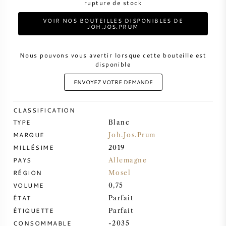
rupture de stock
VIN DOUX
VOIR NOS BOUTEILLES DISPONIBLES DE
JOH.JOS.PRUM
PORTO
Nous pouvons vous avertir lorsque cette bouteille est
disponible
ENVOYEZ VOTRE DEMANDE
CLASSIFICATION
CABERNET SAUVIGNON
TYPE
Blanc
MARQUE
Joh.Jos.Prum
PINOT NOIR
MILLÉSIME
2019
PAYS
Allemagne
CHARDONNAY
RÉGION
Mosel
VOLUME
0,75
MERLOT
ÉTAT
Parfait
ÉTIQUETTE
Parfait
SAUVIGNON BLANC
CONSOMMABLE
-2035