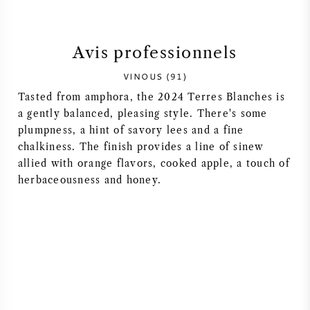
SYRAH / SHIRAZ
Avis professionnels
RIESLING
VINOUS (91)
Tasted from amphora, the 2024 Terres Blanches is
CÉPAGES
a gently balanced, pleasing style. There's some
plumpness, a hint of savory lees and a fine
chalkiness. The finish provides a line of sinew
allied with orange flavors, cooked apple, a touch of
herbaceousness and honey.
VIN FRANÇAIS
VIN ITALIEN
VIN ESPAGNOL
VIN ALLEMAND