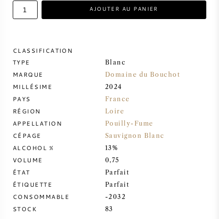
AJOUTER AU PANIER
VIN DOUX
PORTO
CLASSIFICATION
TYPE
Blanc
MARQUE
Domaine du Bouchot
MILLÉSIME
2024
PAYS
France
CABERNET SAUVIGNON
RÉGION
Loire
APPELLATION
Pouilly-Fume
PINOT NOIR
CÉPAGE
Sauvignon Blanc
ALCOHOL %
13%
CHARDONNAY
VOLUME
0,75
ÉTAT
Parfait
ÉTIQUETTE
MERLOT
Parfait
CONSOMMABLE
-2032
STOCK
83
SAUVIGNON BLANC