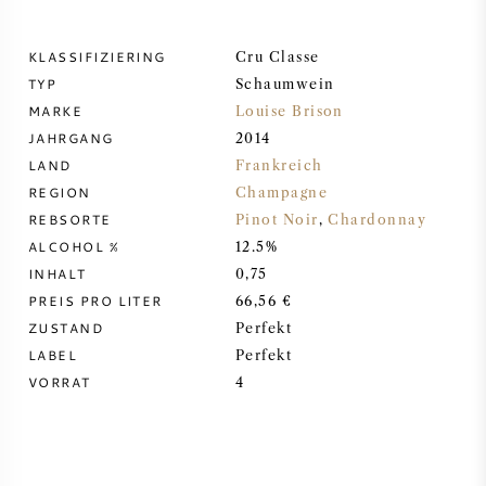
DESSERTWEIN
KLASSIFIZIERING
Cru Classe
TYP
Schaumwein
PORTWEIN
MARKE
Louise Brison
JAHRGANG
2014
LAND
Frankreich
REGION
Champagne
REBSORTE
Pinot Noir
,
Chardonnay
CABERNET SAUVIGNON
ALCOHOL %
12.5%
INHALT
0,75
PINOT NOIR
PREIS PRO LITER
66,56 €
ZUSTAND
Perfekt
CHARDONNAY
LABEL
Perfekt
VORRAT
4
MERLOT
SAUVIGNON BLANC