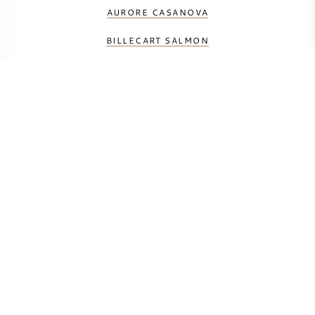
AURORE CASANOVA
BILLECART SALMON
BOLLINGER
CAZALS
DOM PÉRIGNON
EMILIEN FENEUIL
FRANCIS BOULARD
FRANCK BONVILLE
HELENE BEAUGRAND
J-M SÉLÈQUE
LAURENT PERRIER