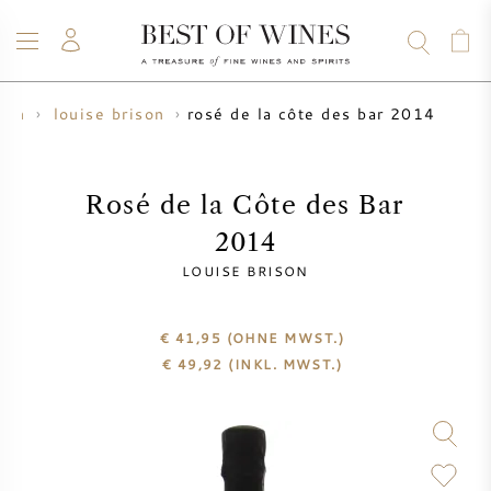
rosé de la côte des bar 2014
ken
louise brison
WEIN
CHAMPAGNER
WHISKY
RUM
SPIRITUOSEN
ANGEBOTE
BLOG
ÜBER UNS
Rosé de la Côte des Bar
2014
ALLE WEINE
CHAMPAGNER
WEINANGEBOTE
LOUISE BRISON
NEU EINGETROFFEN
WHISKYANGEBOTE
€ 41,95
(OHNE MWST.)
€
49,92
(INKL. MWST.)
WINZER
VORVERKAUF
KRUG
VINTAGE CHART
BORDEAUX SUBSKRIPTION
BOLLINGER
VORVERKAUF