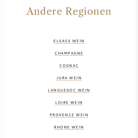
Andere Regionen
SYRAH / SHIRAZ
RIESLING
ELSASS WEIN
ALLE REBSORTEN
CHAMPAGNE
COGNAC
JURA WEIN
FRANZÖSISCHER WEIN
LANGUEDOC WEIN
ITALIENISCHER WEIN
LOIRE WEIN
SPANISCHER WEIN
PROVENCE WEIN
RHONE WEIN
DEUTSCHER WEIN