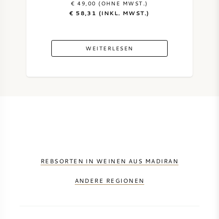
€ 49,00 (OHNE MWST.)
€ 58,31 (INKL. MWST.)
DESSERTWEIN
PORTWEIN
WEITERLESEN
CABERNET SAUVIGNON
PINOT NOIR
CHARDONNAY
REBSORTEN IN WEINEN AUS MADIRAN
ANDERE REGIONEN
MERLOT
SAUVIGNON BLANC