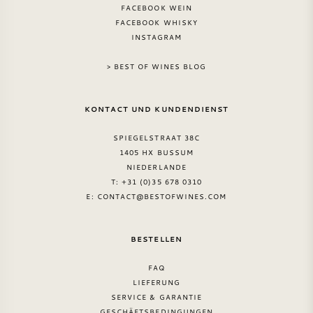
FACEBOOK WEIN
NAPA VALLEY
FACEBOOK WHISKY
INSTAGRAM
PIEMONT
> BEST OF WINES BLOG
RHONE
KONTACT UND KUNDENDIENST
CHABLIS
SPIEGELSTRAAT 38C
1405 HX BUSSUM
ALLE REGIONEN
NIEDERLANDE
T: +31 (0)35 678 0310
E:
CONTACT@BESTOFWINES.COM
BESTELLEN
FAQ
LIEFERUNG
SERVICE & GARANTIE
GESCHÄFTSBEDINGUNGEN