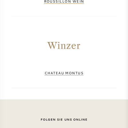
ROUSSILLON WEIN
AMERIKANISCHER WEIN
ÖSTERREICHISCHER WEIN
PORTUGIESISCHER WEIN
Winzer
ALLE LÄNDER
CHATEAU MONTUS
BORDEAUX
BURGUND
TOSKANA
FOLGEN SIE UNS ONLINE