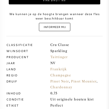
VAN BRUT NV
ZOETE WIJN
We kunnen je op de hoogte brengen wanneer deze fles
weer beschikbaar komt
PORT
INFORMEER MIJ
CLASSIFICATIE
Cru Classe
WIJNSOORT
Sparkling
CABERNET SAUVIGNON
PRODUCENT
Taittinger
JAAR
NV
PINOT NOIR
LAND
Frankrijk
REGIO
Champagne
CHARDONNAY
DRUIF
Pinot Noir
,
Pinot Meunier
,
Chardonnay
MERLOT
INHOUD
0,75
CONDITIE
Uit originele houten kist
SAUVIGNON BLANC
ETIKET
Perfect