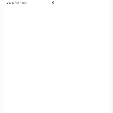
VOORRAAD
0
SYRAH / SHIRAZ
RIESLING
ALLE DRUIVENSOORTEN
FRANSE WIJN
ITALIAANSE WIJN
SPAANSE WIJN
DUITSE WIJN