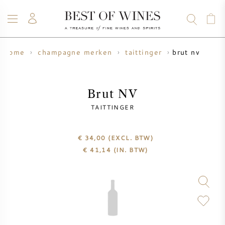
brut nv
home
champagne merken
taittinger
WIJN
CHAMPAGNE
WHISKY
RUM
STERKE DRANK
SALE
UW WIJN VERKOPEN
BLOG
OVER ONS
Brut NV
TAITTINGER
ALLE WIJNEN
ALLE CHAMPAGNES
WIJN SALE
€ 34,00
(EXCL. BTW)
NIEUW BINNEN
WHISKY SALE
€
41,14
(IN. BTW)
WIJNHUIS
VOORVERKOOP
KRUG
VINTAGE CHART
BORDEAUX EN PRIMEUR
BOLLINGER
VOORVERKOOP