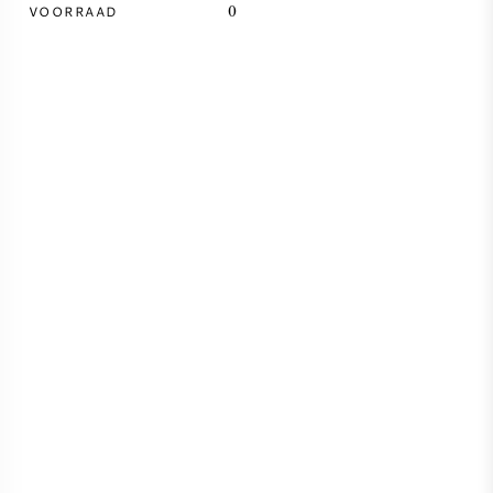
VOORRAAD
0
SYRAH / SHIRAZ
RIESLING
ALLE DRUIVENSOORTEN
FRANSE WIJN
ITALIAANSE WIJN
SPAANSE WIJN
DUITSE WIJN