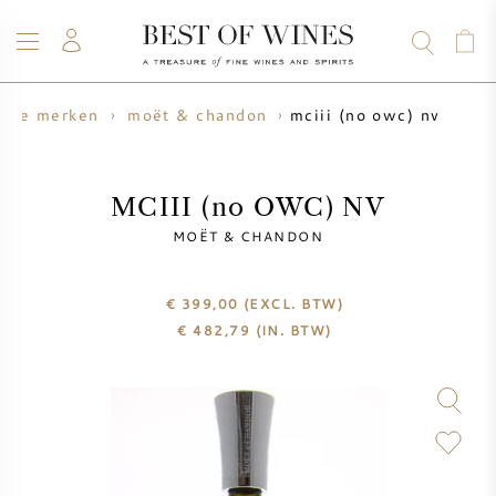
mciii (no owc) nv
gne merken
moët & chandon
WIJN
CHAMPAGNE
WHISKY
RUM
STERKE DRANK
SALE
UW WIJN VERKOPEN
BLOG
OVER ONS
MCIII (no OWC) NV
MOËT & CHANDON
ALLE WIJNEN
ALLE CHAMPAGNES
WIJN SALE
€ 399,00
(EXCL. BTW)
NIEUW BINNEN
WHISKY SALE
€
482,79
(IN. BTW)
WIJNHUIS
VOORVERKOOP
KRUG
VINTAGE CHART
BORDEAUX EN PRIMEUR
BOLLINGER
VOORVERKOOP