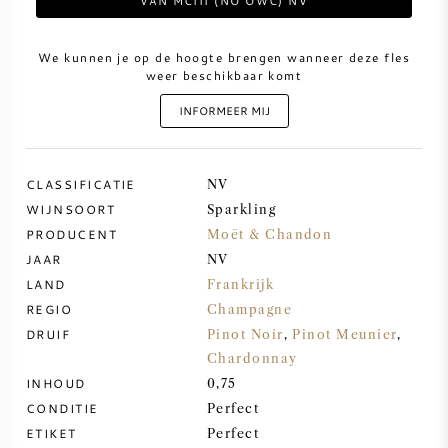
VAN MCIII (NO OWC) NV
ZOETE WIJN
We kunnen je op de hoogte brengen wanneer deze fles
weer beschikbaar komt
PORT
INFORMEER MIJ
CLASSIFICATIE
NV
WIJNSOORT
Sparkling
CABERNET SAUVIGNON
PRODUCENT
Moët & Chandon
JAAR
NV
PINOT NOIR
LAND
Frankrijk
REGIO
Champagne
CHARDONNAY
DRUIF
Pinot Noir
,
Pinot Meunier
,
Chardonnay
MERLOT
INHOUD
0,75
CONDITIE
Perfect
SAUVIGNON BLANC
ETIKET
Perfect