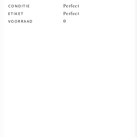
CONDITIE
Perfect
SYRAH / SHIRAZ
ETIKET
Perfect
VOORRAAD
0
RIESLING
ALLE DRUIVENSOORTEN
FRANSE WIJN
ITALIAANSE WIJN
SPAANSE WIJN
DUITSE WIJN