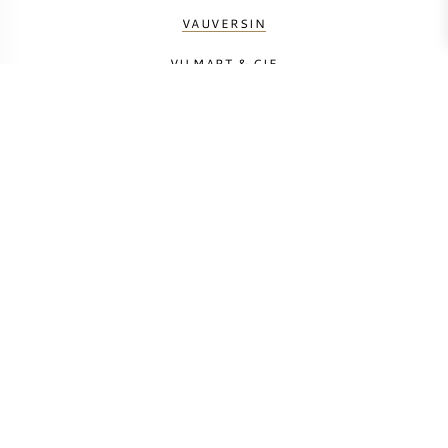
VAUVERSIN
VILMART & CIE
YANN ALEXANDRE
BEREKEN UW TRANSPORTKOSTEN