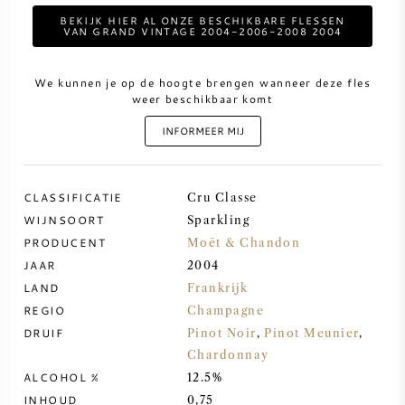
BEKIJK HIER AL ONZE BESCHIKBARE FLESSEN
VAN GRAND VINTAGE 2004-2006-2008 2004
ZOETE WIJN
We kunnen je op de hoogte brengen wanneer deze fles
PORT
weer beschikbaar komt
INFORMEER MIJ
CLASSIFICATIE
CABERNET SAUVIGNON
Cru Classe
WIJNSOORT
Sparkling
PRODUCENT
Moët & Chandon
PINOT NOIR
JAAR
2004
LAND
Frankrijk
CHARDONNAY
REGIO
Champagne
DRUIF
Pinot Noir
,
Pinot Meunier
,
MERLOT
Chardonnay
ALCOHOL %
12.5%
SAUVIGNON BLANC
INHOUD
0,75