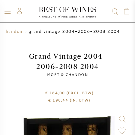
grand vintage 2004-2006-2008 2004
& chandon
WIJN
CHAMPAGNE
WHISKY
RUM
STERKE DRANK
SALE
UW WIJN VERKOPEN
BLOG
OVER ONS
Grand Vintage 2004-
2006-2008 2004
ALLE WIJNEN
ALLE CHAMPAGNES
WIJN SALE
MOËT & CHANDON
NIEUW BINNEN
WHISKY SALE
€ 164,00
(EXCL. BTW)
€
198,44
(IN. BTW)
WIJNHUIS
VOORVERKOOP
KRUG
VINTAGE CHART
BORDEAUX EN PRIMEUR
BOLLINGER
VOORVERKOOP