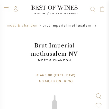
brut imperial methusalem nv
n
moët & chandon
WIJN
CHAMPAGNE
WHISKY
RUM
STERKE DRANK
SALE
UW WIJN VERKOPEN
BLOG
OVER ONS
Brut Imperial
methusalem NV
ALLE WIJNEN
ALLE CHAMPAGNES
WIJN SALE
MOËT & CHANDON
NIEUW BINNEN
WHISKY SALE
€ 463,00
(EXCL. BTW)
€
560,23
(IN. BTW)
WIJNHUIS
VOORVERKOOP
KRUG
VINTAGE CHART
BORDEAUX EN PRIMEUR
BOLLINGER
VOORVERKOOP