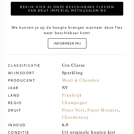
BEKIJK HIER AL ONZE BESCHIKBARE FLESSEN
VAN BRUT IMPERIAL METHUSALEM NV
ZOETE WIJN
We kunnen je op de hoogte brengen wanneer deze fles
PORT
weer beschikbaar komt
INFORMEER MIJ
CLASSIFICATIE
CABERNET SAUVIGNON
Cru Classe
WIJNSOORT
Sparkling
PRODUCENT
Moët & Chandon
PINOT NOIR
JAAR
NV
LAND
Frankrijk
CHARDONNAY
REGIO
Champagne
DRUIF
Pinot Noir
,
Pinot Meunier
,
MERLOT
Chardonnay
INHOUD
6,0
SAUVIGNON BLANC
CONDITIE
Uit originele houten kist