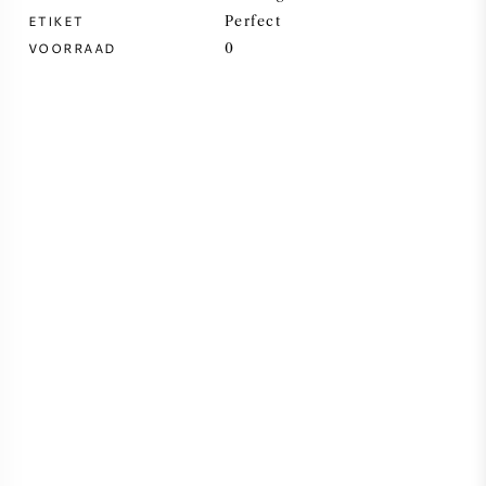
ETIKET
Perfect
SYRAH / SHIRAZ
VOORRAAD
0
RIESLING
ALLE DRUIVENSOORTEN
FRANSE WIJN
ITALIAANSE WIJN
SPAANSE WIJN
DUITSE WIJN