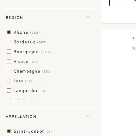
Argentine
(25)
Australie
(52)
RÉGION
Autriche
(47)
Rhone
(203)
Chili
(30)
Bordeaux
(597)
Chine
(3)
M
Bourgogne
(1386)
Grèce
(2)
Alsace
(27)
Hongrie
(1)
Champagne
(251)
Israël
(2)
Jura
(39)
Liban
(2)
Languedoc
(2)
Nouvelle-Zélande
(4)
Loire
(67)
Portugal
(60)
Madiran
(1)
Suisse
(17)
APPELLATION
Provence
(15)
Ukraine
(1)
Roussillon
(45)
Saint-Joseph
(9)