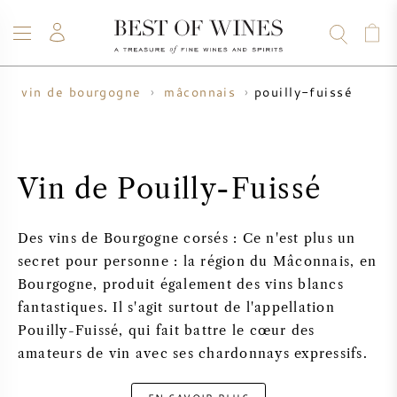
pouilly-fuissé
vin de bourgogne
mâconnais
VIN
CHAMPAGNE
WHISKY
RHUM
SPIRITUEUX
VENTE
BLOG
À PROPOS
Vin de Pouilly-Fuissé
TOUS LES VINS
TOUS LES CHAMPAGNES
VENTE DE VIN
Des vins de Bourgogne corsés : Ce n'est plus un
NOUVEAUTÉS
VENTE DE WHISKY
secret pour personne : la région du Mâconnais, en
Bourgogne, produit également des vins blancs
PRODUCTEUR DE VIN
PRÉVENTE
fantastiques. Il s'agit surtout de l'appellation
KRUG
Pouilly-Fuissé, qui fait battre le cœur des
TABLEAU DES MILLESIMES
BORDEAUX EN PRIMEUR
amateurs de vin avec ses chardonnays expressifs.
BOLLINGER
PRÉVENTE