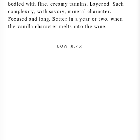
bodied with fine, creamy tannins. Layered. Such
VIN AMÉRICAIN
complexity, with savory, mineral character.
Focused and long. Better in a year or two, when
VIN AUTRICHIEN
the vanilla character melts into the wine.
VIN PORTUGAIS
BOW (8.75)
TOUT LES PAYS
BORDEAUX
BOURGOGNE
TOSCANE