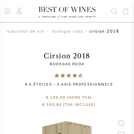
cirsion 2018
producteur de vin
bodegas roda
VIN
CHAMPAGNE
WHISKY
RHUM
SPIRITUEUX
VENTE
BLOG
À PROPOS
Cirsion 2018
BODEGAS RODA
TOUS LES VINS
TOUS LES CHAMPAGNES
VENTE DE VIN
4.5
ÉTOILES -
3
AVIS PROFESSIONNELS
NOUVEAUTÉS
VENTE DE WHISKY
€ 159,00
(HORS TVA)
PRODUCTEUR DE VIN
PRÉVENTE
€
190,80
(TVA INCLUSE)
KRUG
TABLEAU DES MILLESIMES
BORDEAUX EN PRIMEUR
BOLLINGER
PRÉVENTE