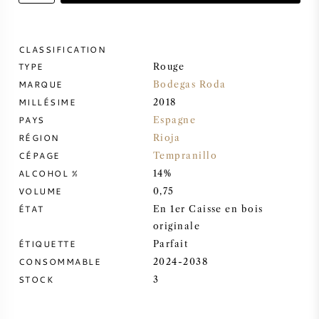
VIN DOUX
CLASSIFICATION
TYPE
PORTO
Rouge
MARQUE
Bodegas Roda
MILLÉSIME
2018
PAYS
Espagne
RÉGION
Rioja
CÉPAGE
CABERNET SAUVIGNON
Tempranillo
ALCOHOL %
14%
VOLUME
0,75
PINOT NOIR
ÉTAT
En 1er Caisse en bois
originale
CHARDONNAY
ÉTIQUETTE
Parfait
CONSOMMABLE
2024-2038
MERLOT
STOCK
3
SAUVIGNON BLANC