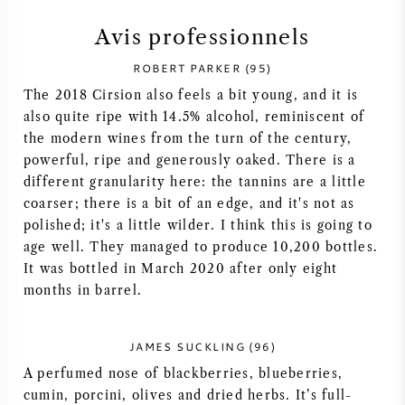
SYRAH / SHIRAZ
Avis professionnels
ROBERT PARKER (95)
RIESLING
The 2018 Cirsion also feels a bit young, and it is
also quite ripe with 14.5% alcohol, reminiscent of
CÉPAGES
the modern wines from the turn of the century,
powerful, ripe and generously oaked. There is a
different granularity here: the tannins are a little
coarser; there is a bit of an edge, and it's not as
polished; it's a little wilder. I think this is going to
VIN FRANÇAIS
age well. They managed to produce 10,200 bottles.
It was bottled in March 2020 after only eight
VIN ITALIEN
months in barrel.
VIN ESPAGNOL
JAMES SUCKLING (96)
A perfumed nose of blackberries, blueberries,
VIN ALLEMAND
cumin, porcini, olives and dried herbs. It’s full-