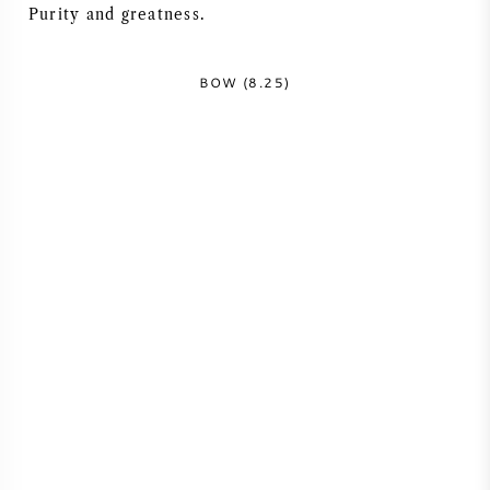
Purity and greatness.
NAPA VALLEY
BOW (8.25)
PIEMONTE
RHONE
CHABLIS
ALLE REGIO'S