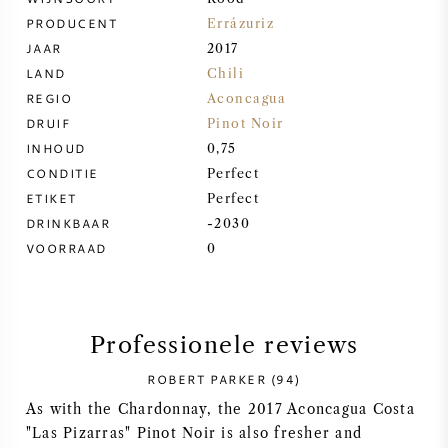
PRODUCENT
Errázuriz
SYRAH / SHIRAZ
JAAR
2017
LAND
Chili
RIESLING
REGIO
Aconcagua
DRUIF
Pinot Noir
ALLE DRUIVENSOORTEN
INHOUD
0,75
CONDITIE
Perfect
ETIKET
Perfect
DRINKBAAR
-2030
VOORRAAD
0
FRANSE WIJN
ITALIAANSE WIJN
Professionele reviews
SPAANSE WIJN
ROBERT PARKER (94)
As with the Chardonnay, the 2017 Aconcagua Costa
DUITSE WIJN
"Las Pizarras" Pinot Noir is also fresher and