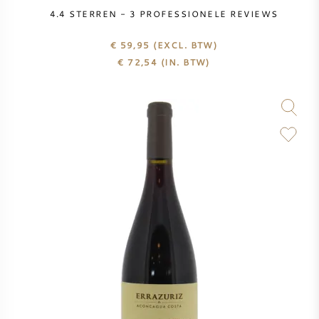
PERRIER JOUET
4.4
STERREN -
3
PROFESSIONELE REVIEWS
WIJNGLAZEN
€ 59,95
(EXCL. BTW)
VEUVE CLICQUOT
€
72,54
(IN. BTW)
WIJN CADEAU
MOËT & CHANDON
WIJN SALE
ARMAND DE BRIGNAC
JACQUES SELOSSE
RODE WIJN
ALLE CHAMPAGNE MERKEN
WITTE WIJN
MOUSSERENDE WIJN
ROSE WIJN