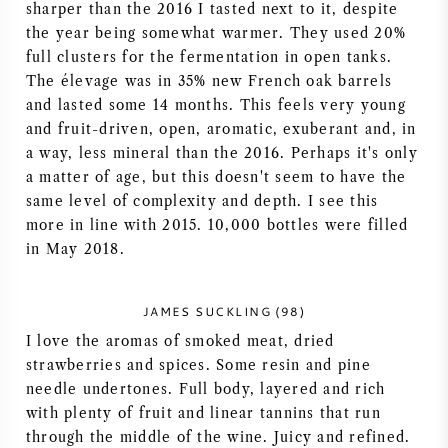
sharper than the 2016 I tasted next to it, despite
AMERIKAANSE WIJN
the year being somewhat warmer. They used 20%
full clusters for the fermentation in open tanks.
The élevage was in 35% new French oak barrels
OOSTENRIJKSE WIJN
and lasted some 14 months. This feels very young
and fruit-driven, open, aromatic, exuberant and, in
PORTUGESE WIJN
a way, less mineral than the 2016. Perhaps it's only
a matter of age, but this doesn't seem to have the
ALLE LANDEN
same level of complexity and depth. I see this
more in line with 2015. 10,000 bottles were filled
in May 2018.
JAMES SUCKLING (98)
BORDEAUX
I love the aromas of smoked meat, dried
strawberries and spices. Some resin and pine
BOURGOGNE
needle undertones. Full body, layered and rich
with plenty of fruit and linear tannins that run
TOSCANE
through the middle of the wine. Juicy and refined.