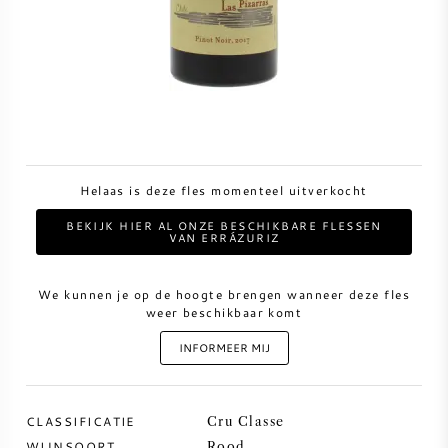
ZOETE WIJN
PORT
Helaas is deze fles momenteel uitverkocht
CABERNET SAUVIGNON
BEKIJK HIER AL ONZE BESCHIKBARE FLESSEN
VAN ERRÁZURIZ
PINOT NOIR
We kunnen je op de hoogte brengen wanneer deze fles
weer beschikbaar komt
CHARDONNAY
INFORMEER MIJ
MERLOT
CLASSIFICATIE
Cru Classe
SAUVIGNON BLANC
WIJNSOORT
Rood