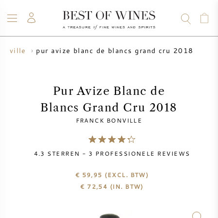
pur avize blanc de blancs grand cru 2018
onville
WIJN
CHAMPAGNE
WHISKY
RUM
STERKE DRANK
SALE
UW WIJN VERKOPEN
BLOG
OVER ONS
Pur Avize Blanc de
Blancs Grand Cru 2018
ALLE WIJNEN
ALLE CHAMPAGNES
WIJN SALE
FRANCK BONVILLE
NIEUW BINNEN
WHISKY SALE
4.3
STERREN -
3
PROFESSIONELE REVIEWS
WIJNHUIS
VOORVERKOOP
KRUG
€ 59,95
(EXCL. BTW)
€
72,54
(IN. BTW)
VINTAGE CHART
BORDEAUX EN PRIMEUR
BOLLINGER
VOORVERKOOP