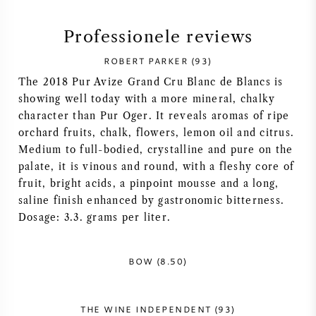
SYRAH / SHIRAZ
Professionele reviews
ROBERT PARKER (93)
RIESLING
The 2018 Pur Avize Grand Cru Blanc de Blancs is
showing well today with a more mineral, chalky
ALLE DRUIVENSOORTEN
character than Pur Oger. It reveals aromas of ripe
orchard fruits, chalk, flowers, lemon oil and citrus.
Medium to full-bodied, crystalline and pure on the
palate, it is vinous and round, with a fleshy core of
fruit, bright acids, a pinpoint mousse and a long,
FRANSE WIJN
saline finish enhanced by gastronomic bitterness.
Dosage: 3.3. grams per liter.
ITALIAANSE WIJN
BOW (8.50)
SPAANSE WIJN
DUITSE WIJN
THE WINE INDEPENDENT (93)