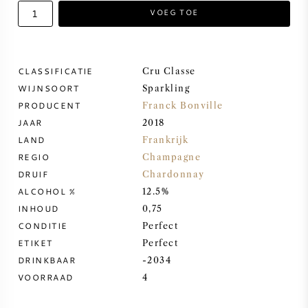
VOEG TOE
ZOETE WIJN
PORT
CLASSIFICATIE
Cru Classe
WIJNSOORT
Sparkling
PRODUCENT
Franck Bonville
JAAR
2018
LAND
Frankrijk
CABERNET SAUVIGNON
REGIO
Champagne
DRUIF
Chardonnay
PINOT NOIR
ALCOHOL %
12.5%
INHOUD
0,75
CHARDONNAY
CONDITIE
Perfect
ETIKET
Perfect
MERLOT
DRINKBAAR
-2034
VOORRAAD
4
SAUVIGNON BLANC