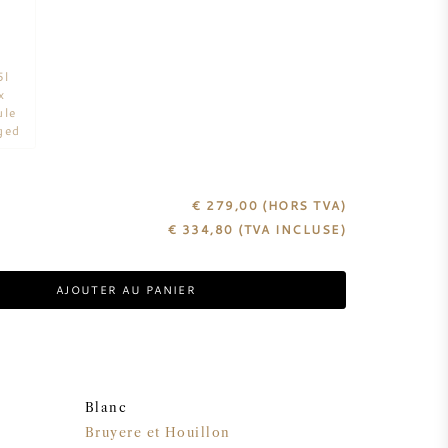
5l
x
ule
ged
€ 279,00
(HORS TVA)
€
334,80
(TVA INCLUSE)
AJOUTER AU PANIER
Blanc
Bruyere et Houillon