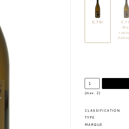
0,75l
0,7
Wa
caps
dama
(max. 2)
CLASSIFICATION
TYPE
MARQUE