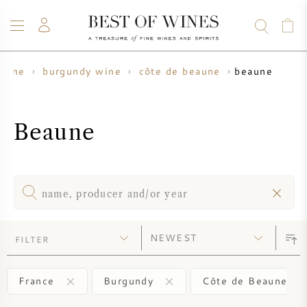
beaune
 wine
burgundy wine
côte de beaune
WINE
CHAMPAGNE
WHISKY
RUM
SPIRITS
SALE
BLOG
ABOUT
Beaune
ALL WINES
ALL CHAMPAGNES
WINE SALE
NEW ARRIVALS
WHISKY SALE
WINE PRODUCER
PRESALE
FILTER
KRUG
VINTAGE CHART
BORDEAUX EN PRIMEUR
BOLLINGER
France
Burgundy
Côte de Beaune
PRESALE