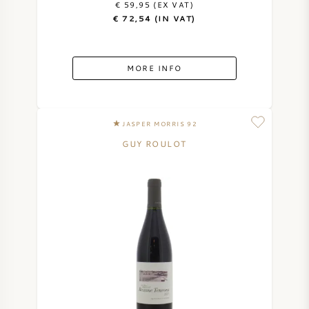
€ 59,95 (EX VAT)
€ 72,54 (IN VAT)
SWEET WINE
PORT WINE
MORE INFO
JASPER MORRIS 92
GUY ROULOT
CABERNET SAUVIGNON
PINOT NOIR
CHARDONNAY
MERLOT
SAUVIGNON BLANC