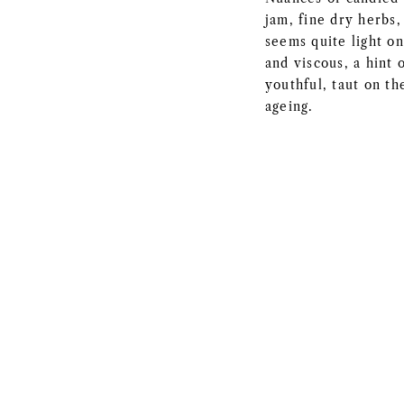
jam, fine dry herbs,
seems quite light on
and viscous, a hint 
youthful, taut on th
ageing.