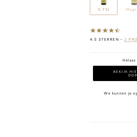
0,75l
Mag
4.5
STERREN -
2
PRO
Helaas
BEKIJK HI
DOM
We kunnen je o