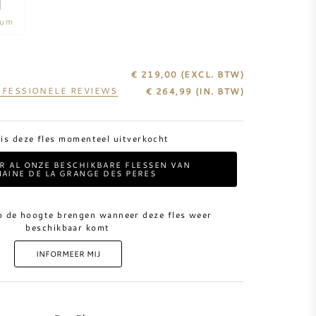
num
€ 219,00
(EXCL. BTW)
FESSIONELE REVIEWS
€
264,99
(IN. BTW)
 is deze fles momenteel uitverkocht
ER AL ONZE BESCHIKBARE FLESSEN VAN
AINE DE LA GRANGE DES PERES
p de hoogte brengen wanneer deze fles weer
beschikbaar komt
INFORMEER MIJ