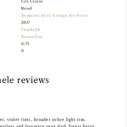
Cru Classe
Rood
Domaine de la Grange des Peres
2017
Frankrijk
Roussillon
0,75
0
nele reviews
t, violet tints, broader ochre light rim.
violets and liquorice over dark forest berry