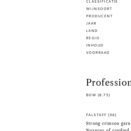
CLASSIFICATIE
WIJNSOORT
PRODUCENT
JAAR
LAND
REGIO
INHOUD
VOORRAAD
Professio
BOW (8.75)
FALSTAFF (96)
Strong crimson garne
Nuances of candied 