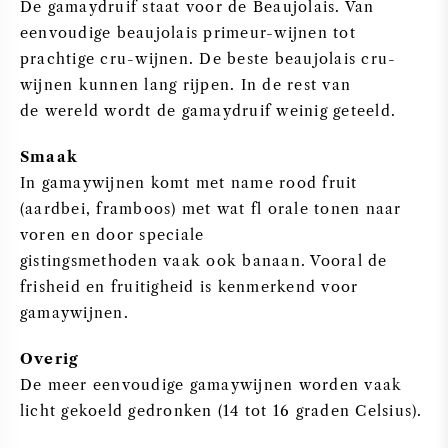
De gamaydruif staat voor de Beaujolais. Van
eenvoudige beaujolais primeur-wijnen tot
ZOETE WIJN
prachtige cru-wijnen. De beste beaujolais cru-
wijnen kunnen lang rijpen. In de rest van
PORT
de wereld wordt de gamaydruif weinig geteeld.
Smaak
In gamaywijnen komt met name rood fruit
(aardbei, framboos) met wat fl orale tonen naar
CABERNET SAUVIGNON
voren en door speciale
gistingsmethoden vaak ook banaan. Vooral de
PINOT NOIR
frisheid en fruitigheid is kenmerkend voor
gamaywijnen.
CHARDONNAY
Overig
MERLOT
De meer eenvoudige gamaywijnen worden vaak
licht gekoeld gedronken (14 tot 16 graden Celsius).
SAUVIGNON BLANC