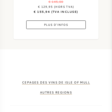
€ 145,00
€ 129,95 (HORS TVA)
VIN DOUX
€ 155,94 (TVA INCLUSE)
PORTO
PLUS D'INFOS
CABERNET SAUVIGNON
PINOT NOIR
CHARDONNAY
CEPAGES DES VINS DE ISLE OF MULL
AUTRES REGIONS
MERLOT
SAUVIGNON BLANC