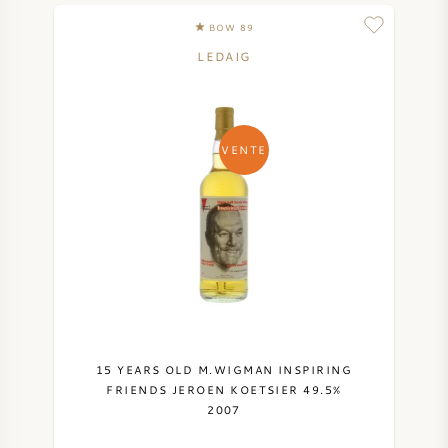
PERRIER JOUET
BOW 89
VERRERIE
LEDAIG
VEUVE CLICQUOT
CADEAUX
MOËT & CHANDON
VENTE
VENTE DE VIN
ARMAND DE BRIGNAC
JACQUES SELOSSE
VIN ROUGE
MAISON DE CHAMPAGNE
VIN BLANC
15 YEARS OLD M.WIGMAN INSPIRING
MOUSSEAUX
FRIENDS JEROEN KOETSIER 49.5%
2007
VIN ROSÉ