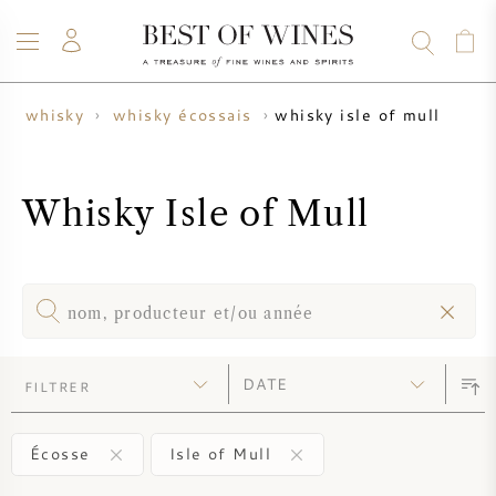
whisky isle of mull
whisky
whisky écossais
VIN
CHAMPAGNE
WHISKY
RHUM
SPIRITUEUX
VENTE
BLOG
À PROPOS
Whisky Isle of Mull
TOUS LES VINS
TOUS LES CHAMPAGNES
VENTE DE VIN
NOUVEAUTÉS
VENTE DE WHISKY
PRODUCTEUR DE VIN
PRÉVENTE
FILTRER
KRUG
TABLEAU DES MILLESIMES
BORDEAUX EN PRIMEUR
BOLLINGER
Écosse
Isle of Mull
PRÉVENTE