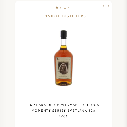
PERRIER JOUET
BOW 91
VERRERIE
TRINIDAD DISTILLERS
VEUVE CLICQUOT
CADEAUX
MOËT & CHANDON
VENTE DE VIN
ARMAND DE BRIGNAC
JACQUES SELOSSE
VIN ROUGE
MAISON DE CHAMPAGNE
VIN BLANC
16 YEARS OLD M.WIGMAN PRECIOUS
MOUSSEAUX
MOMENTS SERIES SVETLANA 62%
2006
VIN ROSÉ