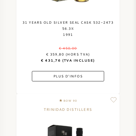
SYRAH / SHIRAZ
31 YEARS OLD SILVER SEAL CASK 532-2473
RIESLING
56.3%
1991
CÉPAGES
€ 450,00
€ 359,80 (HORS TVA)
€ 431,76 (TVA INCLUSE)
PLUS D'INFOS
VIN FRANÇAIS
VIN ITALIEN
BOW 90
TRINIDAD DISTILLERS
VIN ESPAGNOL
VIN ALLEMAND