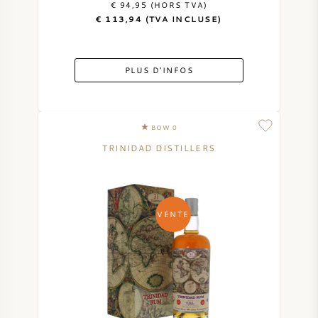
€ 94,95 (HORS TVA)
€ 113,94 (TVA INCLUSE)
VIN DOUX
PORTO
PLUS D'INFOS
BOW 0
TRINIDAD DISTILLERS
CABERNET SAUVIGNON
PINOT NOIR
VENTE
CHARDONNAY
MERLOT
SAUVIGNON BLANC