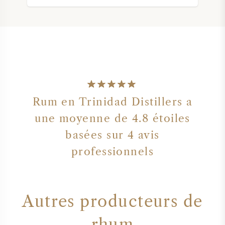
NAPA VALLEY
PIÉMONT
RHONE
CHABLIS
Rum en Trinidad Distillers a
une moyenne de 4.8 étoiles
TOUTES LES RÉGIONS
basées sur 4 avis
professionnels
Autres producteurs de
rhum