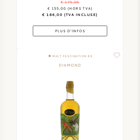
€ 175,00
€ 155,00 (HORS TVA)
VIN DOUX
€ 186,00 (TVA INCLUSE)
PORTO
PLUS D'INFOS
MALT FASCINATION 89
DIAMOND
CABERNET SAUVIGNON
PINOT NOIR
CHARDONNAY
MERLOT
SAUVIGNON BLANC