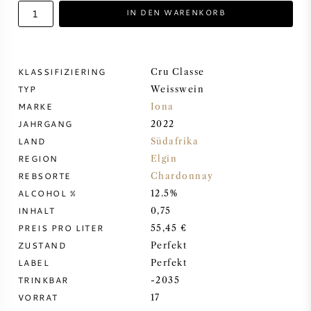
IN DEN WARENKORB
DESSERTWEIN
PORTWEIN
KLASSIFIZIERING
Cru Classe
TYP
Weisswein
MARKE
Iona
JAHRGANG
2022
LAND
Südafrika
CABERNET SAUVIGNON
REGION
Elgin
REBSORTE
Chardonnay
PINOT NOIR
ALCOHOL %
12.5%
INHALT
0,75
CHARDONNAY
PREIS PRO LITER
55,45 €
ZUSTAND
Perfekt
MERLOT
LABEL
Perfekt
TRINKBAR
-2035
VORRAT
17
SAUVIGNON BLANC