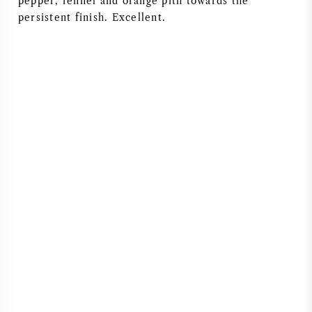
pepper, fennel and orange pith towards the
persistent finish. Excellent.
AMERIKANISCHER WEIN
ÖSTERREICHISCHER WEIN
PORTUGIESISCHER WEIN
ALLE LÄNDER
BORDEAUX
BURGUND
TOSKANA