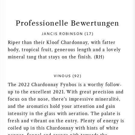
SYRAH / SHIRAZ
Professionelle Bewertungen
RIESLING
JANCIS ROBINSON (17)
Riper than their Kloof Chardonnay, with fatter
ALLE REBSORTEN
body, tropical fruit, generous length and a lovely
mineral tang that stays on the finish. (RH)
VINOUS (92)
FRANZÖSISCHER WEIN
The 2022 Chardonnay Fynbos is a worthy follow-
up to the excellent 2021. With great precision and
ITALIENISCHER WEIN
focus on the nose, there's impressive mineralité,
and the aromatics hold your attention and gain
SPANISCHER WEIN
intensity in the glass with aeration. The palate is
fresh and vibrant on the entry. Plenty of energy is
DEUTSCHER WEIN
coiled up in this Chardonnay with hints of white