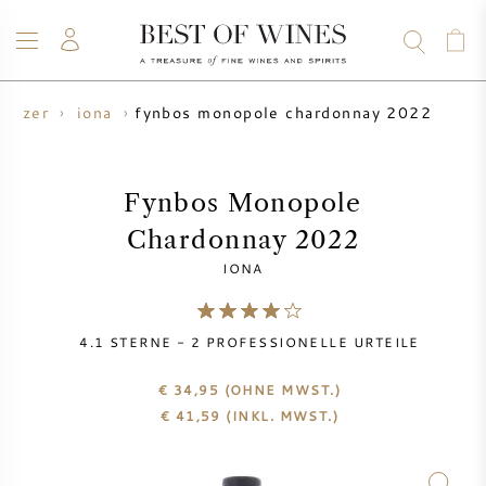
fynbos monopole chardonnay 2022
winzer
iona
WEIN
CHAMPAGNER
WHISKY
RUM
SPIRITUOSEN
ANGEBOTE
BLOG
ÜBER UNS
Fynbos Monopole
Chardonnay 2022
ALLE WEINE
CHAMPAGNER
WEINANGEBOTE
IONA
NEU EINGETROFFEN
WHISKYANGEBOTE
4.1
STERNE -
2
PROFESSIONELLE URTEILE
WINZER
VORVERKAUF
KRUG
€ 34,95
(OHNE MWST.)
€
41,59
(INKL. MWST.)
VINTAGE CHART
BORDEAUX SUBSKRIPTION
BOLLINGER
VORVERKAUF