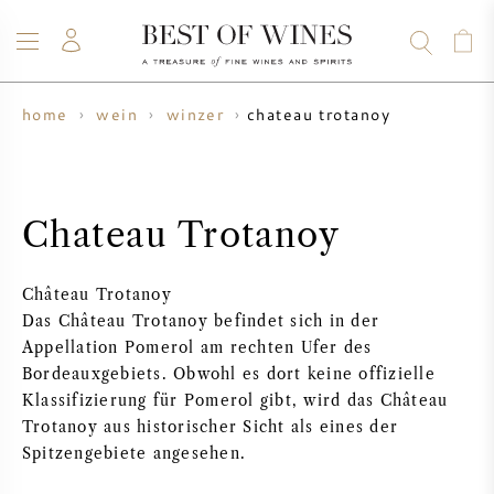
chateau trotanoy
home
wein
winzer
WEIN
CHAMPAGNER
WHISKY
RUM
SPIRITUOSEN
ANGEBOTE
BLOG
ÜBER UNS
Chateau Trotanoy
ALLE WEINE
CHAMPAGNER
WEINANGEBOTE
Château Trotanoy
NEU EINGETROFFEN
WHISKYANGEBOTE
Das Château Trotanoy befindet sich in der
Appellation Pomerol am rechten Ufer des
WINZER
VORVERKAUF
Bordeauxgebiets. Obwohl es dort keine offizielle
KRUG
Klassifizierung für Pomerol gibt, wird das Château
Trotanoy aus historischer Sicht als eines der
VINTAGE CHART
BORDEAUX SUBSKRIPTION
BOLLINGER
Spitzengebiete angesehen.
VORVERKAUF