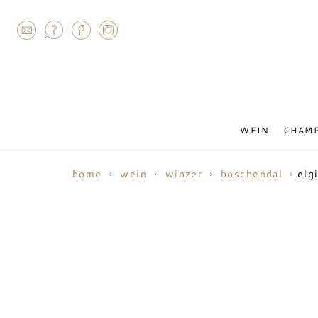
AGRAM
WEIN
CHAM
elg
home
wein
winzer
boschendal