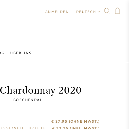
ANMELDEN
DEUTSCH
OG
ÜBER UNS
 Chardonnay 2020
BOSCHENDAL
€ 27,95
(OHNE MWST.)
ESSIONELLE URTEILE
€
33,26
(INKL. MWST.)