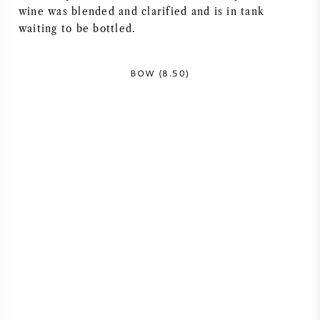
wine was blended and clarified and is in tank
AMERIKAANSE WIJN
waiting to be bottled.
OOSTENRIJKSE WIJN
BOW (8.50)
PORTUGESE WIJN
ALLE LANDEN
BORDEAUX
BOURGOGNE
TOSCANE