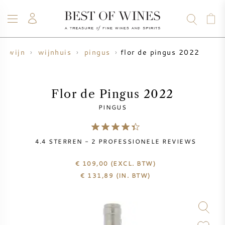
flor de pingus 2022
wijn
wijnhuis
pingus
WIJN
CHAMPAGNE
WHISKY
RUM
STERKE DRANK
SALE
UW WIJN VERKOPEN
BLOG
OVER ONS
Flor de Pingus 2022
PINGUS
ALLE WIJNEN
ALLE CHAMPAGNES
WIJN SALE
4.4
STERREN -
2
PROFESSIONELE REVIEWS
NIEUW BINNEN
WHISKY SALE
€ 109,00
(EXCL. BTW)
WIJNHUIS
VOORVERKOOP
€
131,89
(IN. BTW)
KRUG
VINTAGE CHART
BORDEAUX EN PRIMEUR
BOLLINGER
VOORVERKOOP