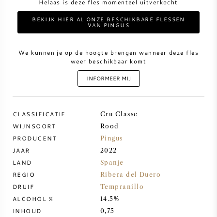
Helaas is deze fles momenteel uitverkocht
BEKIJK HIER AL ONZE BESCHIKBARE FLESSEN
ZOETE WIJN
VAN PINGUS
PORT
We kunnen je op de hoogte brengen wanneer deze fles
weer beschikbaar komt
INFORMEER MIJ
CABERNET SAUVIGNON
CLASSIFICATIE
Cru Classe
WIJNSOORT
Rood
PINOT NOIR
PRODUCENT
Pingus
JAAR
2022
CHARDONNAY
LAND
Spanje
REGIO
Ribera del Duero
MERLOT
DRUIF
Tempranillo
ALCOHOL %
14.5%
SAUVIGNON BLANC
INHOUD
0,75