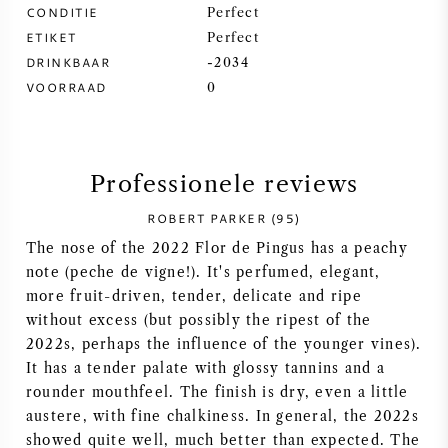
CONDITIE
Perfect
SYRAH / SHIRAZ
ETIKET
Perfect
DRINKBAAR
-2034
VOORRAAD
RIESLING
0
ALLE DRUIVENSOORTEN
Professionele reviews
ROBERT PARKER (95)
The nose of the 2022 Flor de Pingus has a peachy
FRANSE WIJN
note (peche de vigne!). It's perfumed, elegant,
more fruit-driven, tender, delicate and ripe
ITALIAANSE WIJN
without excess (but possibly the ripest of the
2022s, perhaps the influence of the younger vines).
It has a tender palate with glossy tannins and a
SPAANSE WIJN
rounder mouthfeel. The finish is dry, even a little
austere, with fine chalkiness. In general, the 2022s
DUITSE WIJN
showed quite well, much better than expected. The