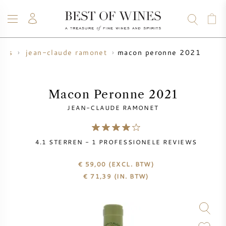
macon peronne 2021
huis
jean-claude ramonet
WIJN
CHAMPAGNE
WHISKY
RUM
STERKE DRANK
SALE
UW WIJN VERKOPEN
BLOG
OVER ONS
Macon Peronne 2021
JEAN-CLAUDE RAMONET
ALLE WIJNEN
ALLE CHAMPAGNES
WIJN SALE
4.1
STERREN -
1
PROFESSIONELE REVIEWS
NIEUW BINNEN
WHISKY SALE
€ 59,00
(EXCL. BTW)
WIJNHUIS
VOORVERKOOP
€
71,39
(IN. BTW)
KRUG
VINTAGE CHART
BORDEAUX EN PRIMEUR
BOLLINGER
VOORVERKOOP