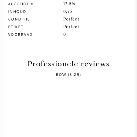
ALCOHOL %
12.5%
SYRAH / SHIRAZ
INHOUD
0,75
CONDITIE
Perfect
ETIKET
RIESLING
Perfect
VOORRAAD
0
ALLE DRUIVENSOORTEN
Professionele reviews
BOW (8.25)
FRANSE WIJN
ITALIAANSE WIJN
SPAANSE WIJN
DUITSE WIJN