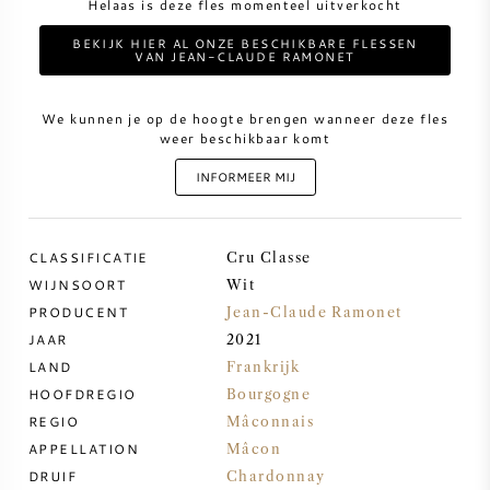
Helaas is deze fles momenteel uitverkocht
BEKIJK HIER AL ONZE BESCHIKBARE FLESSEN
ZOETE WIJN
VAN JEAN-CLAUDE RAMONET
PORT
We kunnen je op de hoogte brengen wanneer deze fles
weer beschikbaar komt
INFORMEER MIJ
CABERNET SAUVIGNON
CLASSIFICATIE
Cru Classe
WIJNSOORT
Wit
PINOT NOIR
PRODUCENT
Jean-Claude Ramonet
JAAR
2021
CHARDONNAY
LAND
Frankrijk
HOOFDREGIO
Bourgogne
MERLOT
REGIO
Mâconnais
APPELLATION
Mâcon
SAUVIGNON BLANC
DRUIF
Chardonnay